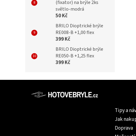
(fixator) na brýle 2ks
světlo-modrá
50 Kč
BRILO Dioptrické brýle
RE008-B +1,00 flex
399 Kč
BRILO Dioptrické brýle
RE050-B +1,25 flex
399 Kč
Z
á
p
Informac
a
Tipy a ná
t
Jak naku
í
Doprava