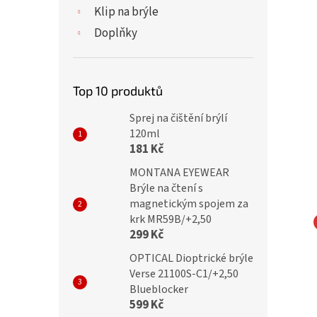
Klip na brýle
Doplňky
Top 10 produktů
Sprej na čištění brýlí
120ml
181 Kč
MONTANA EYEWEAR
Brýle na čtení s
magnetickým spojem za
krk MR59B/+2,50
299 Kč
NA EYEWEAR Slim
MONTANA EYEWEAR Slim
OPTICAL Dioptrické brýle
cké brýle na počítač
dioptrické brýle na počítač
Verse 21100S-C1/+2,50
 +3,50 Flex
BLF51F +3,50 Flex
Blueblocker
599 Kč