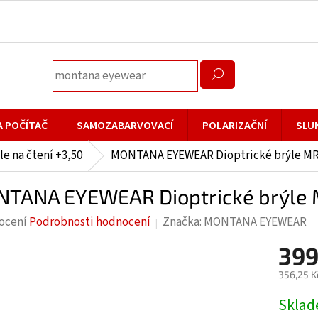
A POČÍTAČ
SAMOZABARVOVACÍ
POLARIZAČNÍ
SLU
le na čtení +3,50
MONTANA EYEWEAR Dioptrické brýle MR9
TANA EYEWEAR Dioptrické brýle M
rné
ocení
Podrobnosti hodnocení
Značka:
MONTANA EYEWEAR
cení
399
ktu
356,25 K
Měrná
Skla
cena: