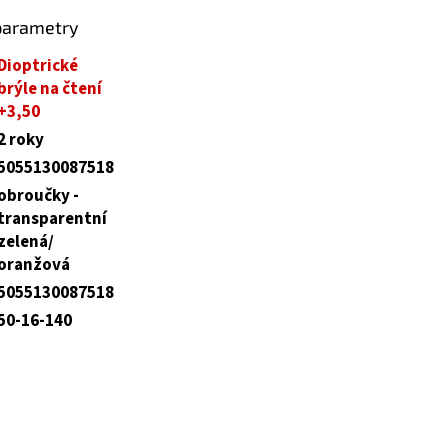
parametry
Dioptrické
brýle na čtení
+3,50
2 roky
5055130087518
obroučky -
transparentní
zelená/
oranžová
5055130087518
50-16-140