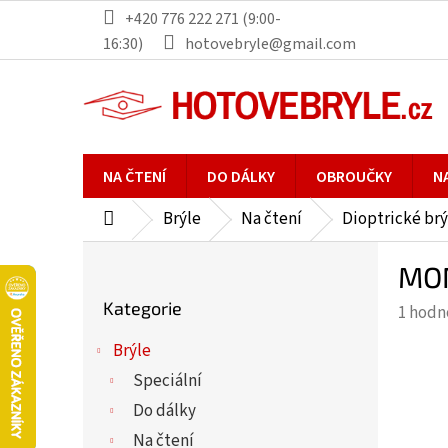
Přejít
+420 776 222 271 (9:00-
na
16:30)
hotovebryle@gmail.com
obsah
NA ČTENÍ
DO DÁLKY
OBROUČKY
N
Brýle
Na čtení
Dioptrické brý
Domů
P
MON
o
Přeskočit
s
Kategorie
Průmě
1 hodn
kategorie
t
hodno
r
Brýle
produ
a
Speciální
je
n
5,0
Do dálky
n
z
Na čtení