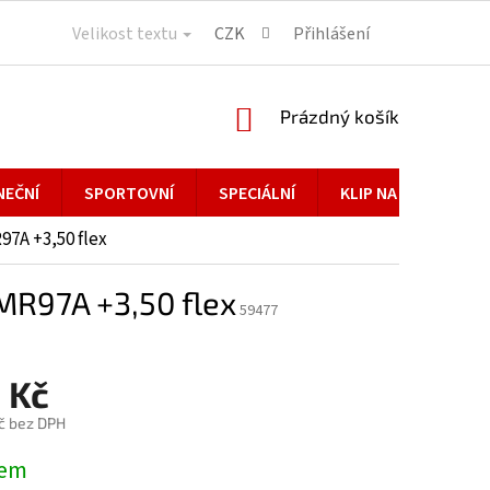
Velikost textu
CZK
Přihlášení
NÁKUPNÍ
Prázdný košík
KOŠÍK
NEČNÍ
SPORTOVNÍ
SPECIÁLNÍ
KLIP NA BRÝLE
7A +3,50 flex
R97A +3,50 flex
59477
 Kč
č bez DPH
dem