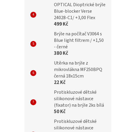
OPTICAL Dioptrické brýle
č
399 Kč
Blue-blocker Verse
24028-C1/ +3,00 Flex
499 Kč
Brýle na počítač V3064 s
Blue light filtrem / +1,50
- černé
380 Kč
Utěrka na brýle z
mikrovlákna MF250BPQ
černá 18x15cm
22 Kč
Protiskluzové dětské
silikonové nástavce
(fixator) na brýle 2ks bílá
50 Kč
Protiskluzové dětské
silikonové nástavce