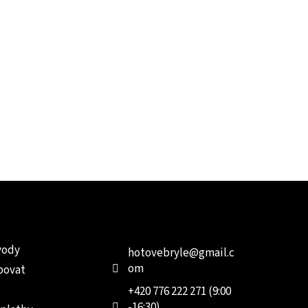
e pro vás
Kontakt
Facebo
vody
hotovebryle
@
gmail.c
om
povat
+420 776 222 271 (9:00
-16:30)