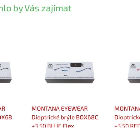
lo by Vás zajímat
AR
MONTANA EYEWEAR
MONTAN
BOX68
Dioptrické brýle BOX68C
Dioptric
+3,50 BLUE Flex
+3,50 RED