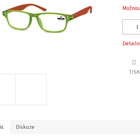
ček.
Možnost
Detailn
TISK
is
Diskuze