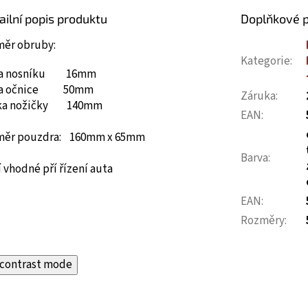
ailní popis produktu
Doplňkové 
měr obruby:
Kategorie
:
ka nosníku 16mm
ka očnice 50mm
Záruka
:
ka nožičky 140mm
EAN
:
měr pouzdra: 160mm x 65mm
Barva
:
 vhodné pří řízení auta
EAN
:
Rozměry
:
contrast mode