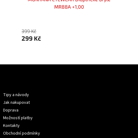
MR88A +1,00
299 
399 Kč
299 Kč
Z
á
p
Informace pro vás
a
t
Tipy a návody
í
Jak nakupovat
Doprava
Možností platby
Kontakty
Obchodní podmínky