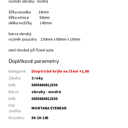
rozměr obruby: modrá
šířka nosníku 18mm
šířka očnice 50mm
délka nožičky 145mm
barva obrubý:
rozměr pouzdra: 150mm x 60mm x 10mm
není vhodné pří řízení auta
Doplňkové parametry
Kategorie
:
Dioptrické brýle na čtení +1,00
Záruka
:
2 roky
EAN
:
5055860812350
Barva
:
obruby - modrá
EAN
:
5055860812350
Filtr
MONTANA EYEWEAR
značka
:
Rozměry
:
50-18-145