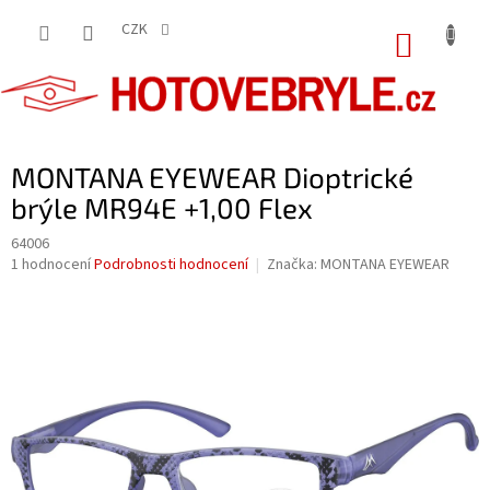
Přejít
na
CZK
NÁKUP
obsah
KOŠÍK
MONTANA EYEWEAR Dioptrické
brýle MR94E +1,00 Flex
64006
Průměrné
1 hodnocení
Podrobnosti hodnocení
Značka:
MONTANA EYEWEAR
hodnocení
produktu
je
5,0
z
5
hvězdiček.