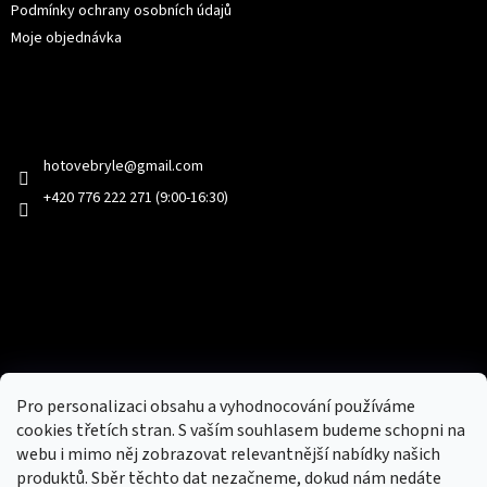
Podmínky ochrany osobních údajů
Moje objednávka
Kontakt
hotovebryle
@
gmail.com
+420 776 222 271 (9:00-16:30)
Facebook
Přijímáme online platby
Pro personalizaci obsahu a vyhodnocování používáme
cookies třetích stran. S vaším souhlasem budeme schopni na
webu i mimo něj zobrazovat relevantnější nabídky našich
produktů. Sběr těchto dat nezačneme, dokud nám nedáte