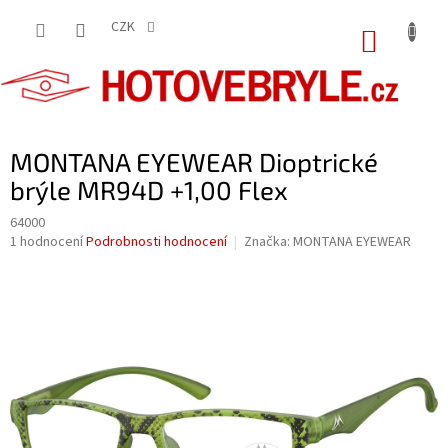
Přejít
na
CZK
NÁKUP
obsah
KOŠÍK
MONTANA EYEWEAR Dioptrické
brýle MR94D +1,00 Flex
64000
Průměrné
1 hodnocení
Podrobnosti hodnocení
Značka:
MONTANA EYEWEAR
hodnocení
produktu
je
5,0
z
5
hvězdiček.