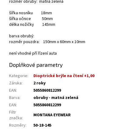
rozměr obruby: matná zelená
šířka nosníku 18mm
šířka očnice 50mm
délka nožičky 145mm
barva obrubý:
rozměr pouzdra: 150mm x 60mm x 10mm
není vhodné pří řízení auta
Doplňkové parametry
Kategorie
:
Dioptrické brýle na čtení +1,00
Záruka
:
2 roky
EAN
:
5055860812299
Barva
:
obruby - matná zelená
EAN
:
5055860812299
Filtr
MONTANA EYEWEAR
značka
:
Rozměry
:
50-18-145