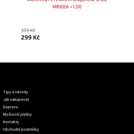
MR88A +1,00
299 
399 Kč
299 Kč
Z
á
p
Informace pro vás
a
t
Tipy a návody
í
Jak nakupovat
Doprava
Možností platby
Kontakty
Obchodní podmínky