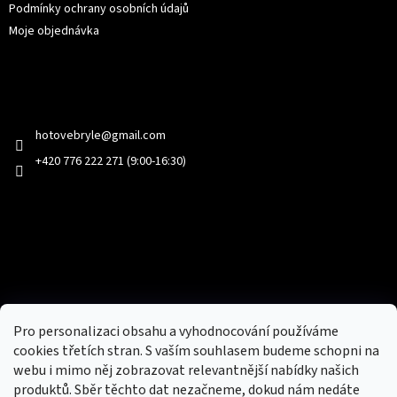
Podmínky ochrany osobních údajů
Moje objednávka
Kontakt
hotovebryle
@
gmail.com
+420 776 222 271 (9:00-16:30)
Facebook
Přijímáme online platby
Pro personalizaci obsahu a vyhodnocování používáme
cookies třetích stran. S vaším souhlasem budeme schopni na
webu i mimo něj zobrazovat relevantnější nabídky našich
produktů. Sběr těchto dat nezačneme, dokud nám nedáte