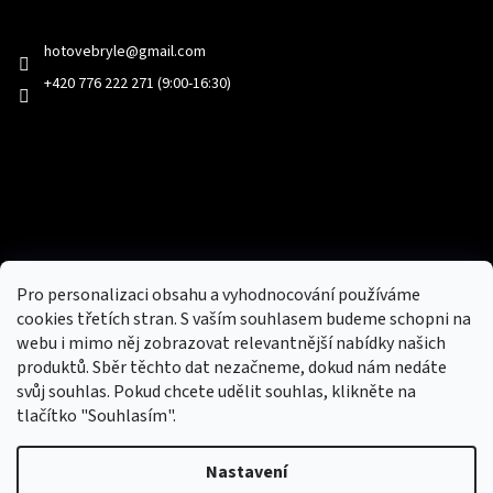
Kontakt
hotovebryle
@
gmail.com
+420 776 222 271 (9:00-16:30)
Facebook
Přijímáme online platby
Pro personalizaci obsahu a vyhodnocování používáme
cookies třetích stran. S vaším souhlasem budeme schopni na
webu i mimo něj zobrazovat relevantnější nabídky našich
produktů. Sběr těchto dat nezačneme, dokud nám nedáte
svůj souhlas. Pokud chcete udělit souhlas, klikněte na
tlačítko "Souhlasím".
Nový obchod s batohy, cestovními zavazadly, tašky a peněženky
Nastavení