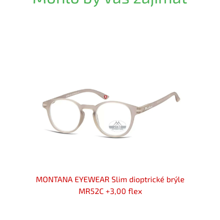
 brýle
MONTANA EYEWEAR Slim dioptrické brýle
MONTA
x
MR52C +3,00 flex