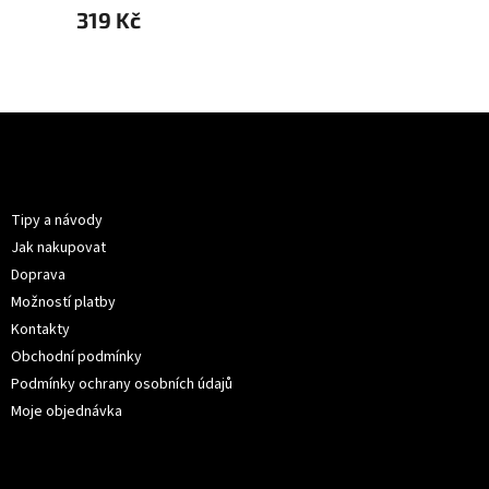
319 Kč
319 K
Z
á
p
Informace pro vás
a
t
Tipy a návody
í
Jak nakupovat
Doprava
Možností platby
Kontakty
Obchodní podmínky
Podmínky ochrany osobních údajů
Moje objednávka