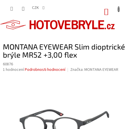
Přejít
na
CZK
NÁKUP
obsah
KOŠÍK
MONTANA EYEWEAR Slim dioptrické
brýle MR52 +3,00 flex
60876
Průměrné
1 hodnocení
Podrobnosti hodnocení
Značka:
MONTANA EYEWEAR
hodnocení
produktu
je
5,0
z
5
hvězdiček.