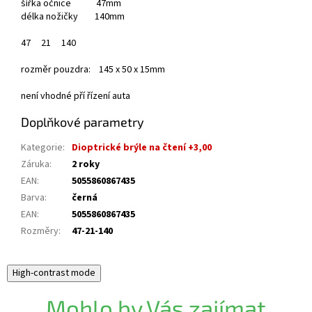
šířka očnice 47mm
délka nožičky 140mm
47
21
140
rozměr pouzdra: 145 x 50 x 15mm
není vhodné pří řízení auta
Doplňkové parametry
Kategorie
:
Dioptrické brýle na čtení +3,00
Záruka
:
2 roky
EAN
:
5055860867435
Barva
:
černá
EAN
:
5055860867435
Rozměry
:
47-21-140
High-contrast mode
Mohlo by Vás zajímat