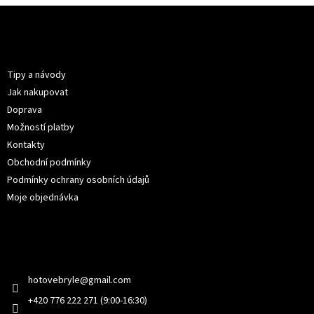
Z
á
p
Informace pro vás
a
t
Tipy a návody
í
Jak nakupovat
Doprava
Možností platby
Kontakty
Obchodní podmínky
Podmínky ochrany osobních údajů
Moje objednávka
Kontakt
hotovebryle
@
gmail.com
+420 776 222 271 (9:00-16:30)