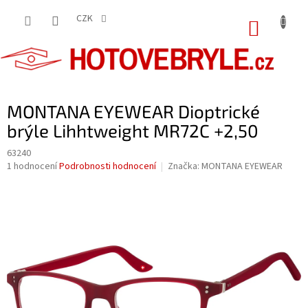
Přejít
na
CZK
NÁKUP
obsah
KOŠÍK
MONTANA EYEWEAR Dioptrické
brýle Lihhtweight MR72C +2,50
63240
Průměrné
1 hodnocení
Podrobnosti hodnocení
Značka:
MONTANA EYEWEAR
hodnocení
produktu
je
5,0
z
5
hvězdiček.