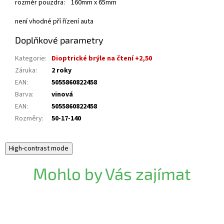
rozměr pouzdra: 160mm x 65mm
není vhodné pří řízení auta
Doplňkové parametry
Kategorie
:
Dioptrické brýle na čtení +2,50
Záruka
:
2 roky
EAN
:
5055860822458
Barva
:
vinová
EAN
:
5055860822458
Rozměry
:
50-17-140
High-contrast mode
Mohlo by Vás zajímat