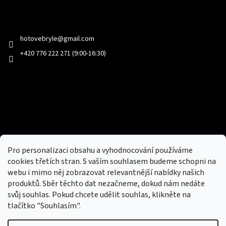
Kontakt
hotovebryle
@
gmail.com
+420 776 222 271 (9:00-16:30)
Facebook
Přijímáme online platby
Pro personalizaci obsahu a vyhodnocování používáme
cookies třetích stran. S vaším souhlasem budeme schopni na
webu i mimo něj zobrazovat relevantnější nabídky našich
produktů. Sběr těchto dat nezačneme, dokud nám nedáte
svůj souhlas. Pokud chcete udělit souhlas, klikněte na
tlačítko "Souhlasím".
Nový obchod s batohy, cestovními zavazadly, tašky a peněženky