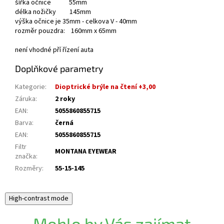
šířka očnice 55mm
délka nožičky 145mm
výška očnice je 35mm - celkova V - 40mm
rozměr pouzdra: 160mm x 65mm
není vhodné pří řízení auta
Doplňkové parametry
Kategorie
:
Dioptrické brýle na čtení +3,00
Záruka
:
2 roky
EAN
:
5055860855715
Barva
:
černá
EAN
:
5055860855715
Filtr
MONTANA EYEWEAR
značka
:
Rozměry
:
55-15-145
High-contrast mode
Mohlo by Vás zajímat