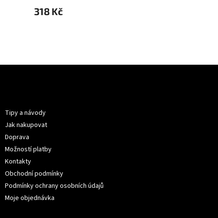
318 Kč
399 Kč
199 K
Z
á
p
Informace pro vás
a
t
Tipy a návody
í
Jak nakupovat
Doprava
Možností platby
Kontakty
Obchodní podmínky
Podmínky ochrany osobních údajů
Moje objednávka