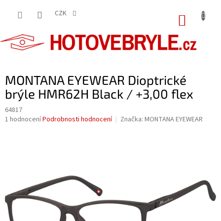
Přejít
na
CZK
NÁKUP
obsah
KOŠÍK
MONTANA EYEWEAR Dioptrické
brýle HMR62H Black / +3,00 flex
64817
Průměrné
1 hodnocení
Podrobnosti hodnocení
Značka:
MONTANA EYEWEAR
hodnocení
produktu
je
5,0
z
5
hvězdiček.