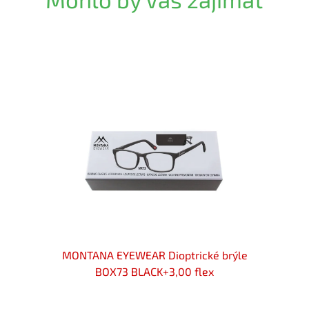
Akce
 brýle
MONTANA EYEWEAR Dioptrické brýle
MON
BOX73 BLACK+3,00 flex