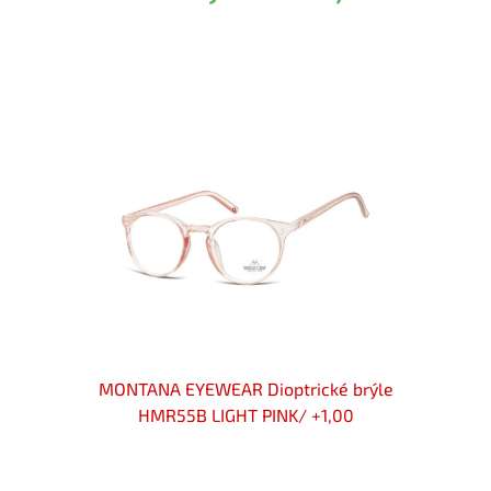
Akce
rýle
MONTANA EYEWEAR Dioptrické brýle
MON
HMR55B LIGHT PINK/ +1,00