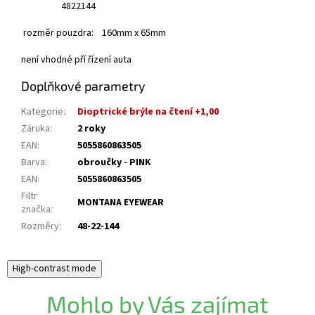
48
22
144
rozměr pouzdra: 160mm x 65mm
není vhodné pří řízení auta
Doplňkové parametry
Kategorie
:
Dioptrické brýle na čtení +1,00
Záruka
:
2 roky
EAN
:
5055860863505
Barva
:
obroučky - PINK
EAN
:
5055860863505
Filtr
MONTANA EYEWEAR
značka
:
Rozměry
:
48-22-144
High-contrast mode
Mohlo by Vás zajímat