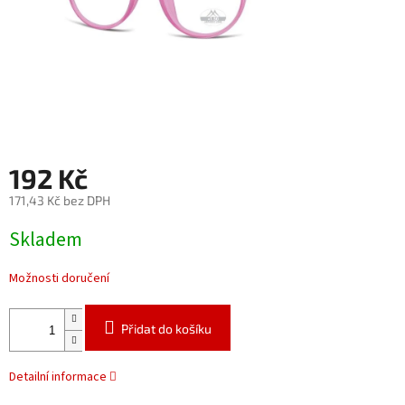
192 Kč
171,43 Kč bez DPH
Měrná
Skladem
cena:
Možnosti doručení
Přidat do košíku
Detailní informace