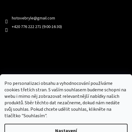
Kontakt
hotovebryle
@
gmail.com
+420 776 222 271 (9:00-16:30)
Facebook
Přijímáme online platby
Pro personalizaci obsahu a vyhodnocování používáme
cookies třetích stran. S vaším souhlasem budeme schopni na
webu i mimo něj zobrazovat relevantnější nabídky našich
produktů. Sběr těchto dat nezačneme, dokud nám nedáte
svůj souhlas. Pokud chcete udělit souhlas, klikněte na
tlačítko "Souhlasím".
Nový obchod s batohy, cestovními zavazadly, tašky a peněženky
Nastavení