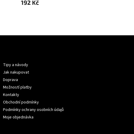
192 Kč
399 Kč
299 
Z
á
p
Informace pro vás
a
t
Tipy a návody
í
Jak nakupovat
Doprava
Možností platby
Kontakty
Obchodní podmínky
Podmínky ochrany osobních údajů
Moje objednávka