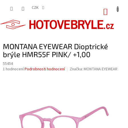
Přejít
na
CZK
NÁKUP
obsah
KOŠÍK
MONTANA EYEWEAR Dioptrické
brýle HMR55F PINK/ +1,00
55454
Průměrné
1 hodnocení
Podrobnosti hodnocení
Značka:
MONTANA EYEWEAR
hodnocení
produktu
je
5,0
z
5
hvězdiček.