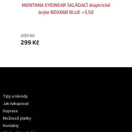
rýle
MONTANA EYEWEAR SKLÁDACÍ dioptrické
MONTA
brýle BOX66B BLUE +3,50
399 Kč
399 Kč
299 Kč
299 
Z
á
p
Informace pro vás
a
t
Tipy a návody
í
Jak nakupovat
Doprava
Možností platby
Kontakty