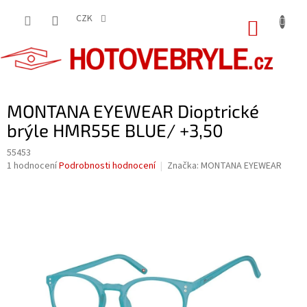
Přejít
na
CZK
NÁKUP
obsah
KOŠÍK
MONTANA EYEWEAR Dioptrické
brýle HMR55E BLUE/ +3,50
55453
Průměrné
1 hodnocení
Podrobnosti hodnocení
Značka:
MONTANA EYEWEAR
hodnocení
produktu
je
5,0
z
5
hvězdiček.