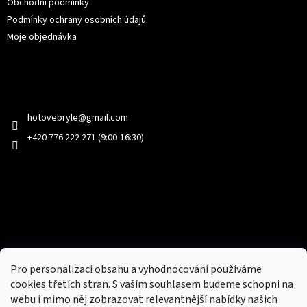
Obchodní podmínky
Podmínky ochrany osobních údajů
Moje objednávka
Kontakt
hotovebryle
@
gmail.com
+420 776 222 271 (9:00-16:30)
Facebook
Přijímáme online platby
Pro personalizaci obsahu a vyhodnocování používáme
cookies třetích stran. S vaším souhlasem budeme schopni na
webu i mimo něj zobrazovat relevantnější nabídky našich