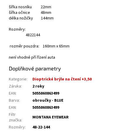
šířka nosníku 22mm
šířka očnice 48mm
délka nožičky 144mm
Rozměry:
48
22
144
rozměr pouzdra: 160mm x 65mm
není vhodné pří řízení auta
Doplňkové parametry
Kategorie
:
Dioptrické brýle na čtení +3,50
Záruka
:
2 roky
EAN
:
5055860863499
Barva
:
obroučky - BLUE
EAN
:
5055860863499
Filtr
MONTANA EYEWEAR
značka
:
Rozměry
:
48-22-144