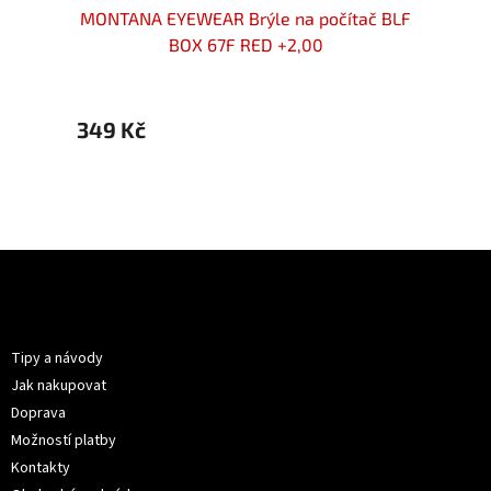
rýle
MONTANA EYEWEAR Brýle na počítač BLF
MON
BOX 67F RED +2,00
349 Kč
239 
Z
á
p
Informace pro vás
a
t
Tipy a návody
í
Jak nakupovat
Doprava
Možností platby
Kontakty