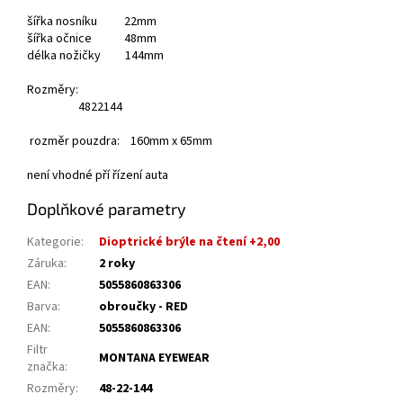
šířka nosníku 22mm
šířka očnice 48mm
délka nožičky 144mm
Rozměry:
48
22
144
rozměr pouzdra: 160mm x 65mm
není vhodné pří řízení auta
Doplňkové parametry
Kategorie
:
Dioptrické brýle na čtení +2,00
Záruka
:
2 roky
EAN
:
5055860863306
Barva
:
obroučky - RED
EAN
:
5055860863306
Filtr
MONTANA EYEWEAR
značka
:
Rozměry
:
48-22-144