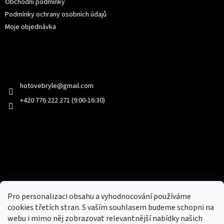
Obchodní podmínky
Podmínky ochrany osobních údajů
Moje objednávka
Kontakt
hotovebryle
@
gmail.com
+420 776 222 271 (9:00-16:30)
Facebook
Přijímáme online platby
Pro personalizaci obsahu a vyhodnocování používáme
cookies třetích stran. S vaším souhlasem budeme schopni na
webu i mimo něj zobrazovat relevantnější nabídky našich