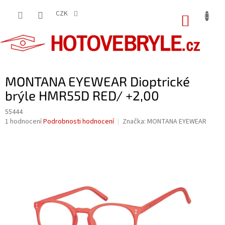
Přejít
na
CZK
NÁKUP
obsah
KOŠÍK
MONTANA EYEWEAR Dioptrické
brýle HMR55D RED/ +2,00
55444
Průměrné
1 hodnocení
Podrobnosti hodnocení
Značka:
MONTANA EYEWEAR
hodnocení
produktu
je
5,0
z
5
hvězdiček.