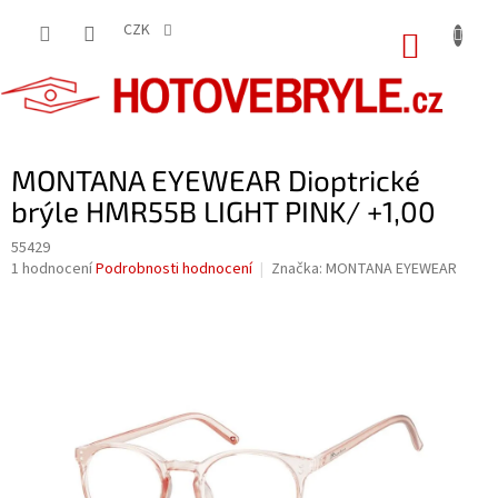
Přejít
na
CZK
NÁKUP
obsah
KOŠÍK
MONTANA EYEWEAR Dioptrické
brýle HMR55B LIGHT PINK/ +1,00
55429
Průměrné
1 hodnocení
Podrobnosti hodnocení
Značka:
MONTANA EYEWEAR
hodnocení
produktu
je
5,0
z
5
hvězdiček.