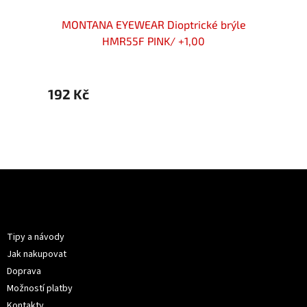
rýle
MONTANA EYEWEAR Dioptrické brýle
MON
HMR55F PINK/ +1,00
192 Kč
192 K
Z
á
p
Informace pro vás
a
t
Tipy a návody
í
Jak nakupovat
Doprava
Možností platby
Kontakty