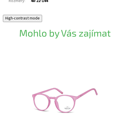
Rozměry
:
48-22-144
High-contrast mode
Mohlo by Vás zajímat