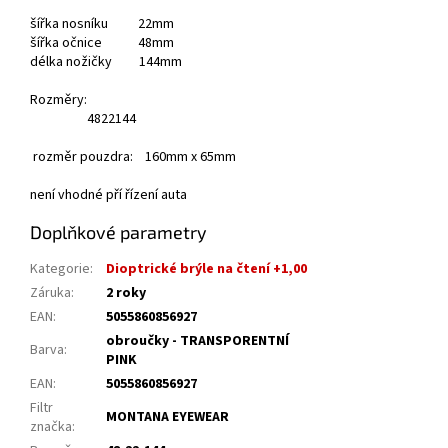
šířka nosníku 22mm
šířka očnice 48mm
délka nožičky 144mm
Rozměry:
48
22
144
rozměr pouzdra: 160mm x 65mm
není vhodné pří řízení auta
Doplňkové parametry
Kategorie
:
Dioptrické brýle na čtení +1,00
Záruka
:
2 roky
EAN
:
5055860856927
obroučky - TRANSPORENTNÍ
Barva
:
PINK
EAN
:
5055860856927
Filtr
MONTANA EYEWEAR
značka
: