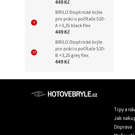
449 Kč
BRILO Dioptrické brýle
pro práci u počítače 520-
A +3,25 black flex
449 Kč
BRILO Dioptrické brýle
pro práci u počítače 520-
B +3,25 grey flex
449 Kč
Z
á
p
Informac
a
Tipy a ná
t
Jak naku
í
Doprava