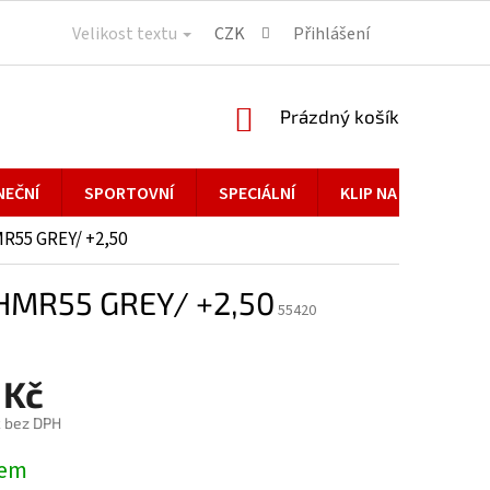
Velikost textu
CZK
Přihlášení
NÁKUPNÍ
Prázdný košík
KOŠÍK
NEČNÍ
SPORTOVNÍ
SPECIÁLNÍ
KLIP NA BRÝLE
R55 GREY/ +2,50
HMR55 GREY/ +2,50
55420
 Kč
č bez DPH
dem