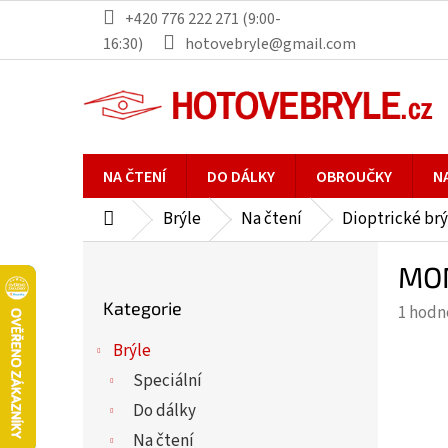
Přejít
+420 776 222 271 (9:00-
na
16:30)
hotovebryle@gmail.com
obsah
NA ČTENÍ
DO DÁLKY
OBROUČKY
N
Brýle
Na čtení
Dioptrické brý
Domů
P
MON
o
Přeskočit
s
Kategorie
Průmě
1 hodn
kategorie
t
hodno
r
Brýle
produ
a
Speciální
je
n
5,0
Do dálky
n
z
Na čtení