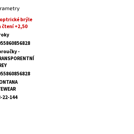
arametry
optrické brýle
 čtení +2,50
roky
055860856828
broučky -
RANSPORENTNÍ
REY
055860856828
ONTANA
YEWEAR
8-22-144