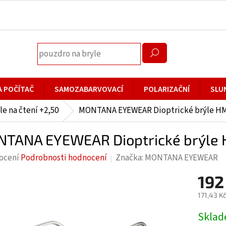
A POČÍTAČ
SAMOZABARVOVACÍ
POLARIZAČNÍ
SLU
le na čtení +2,50
MONTANA EYEWEAR Dioptrické brýle HM
TANA EYEWEAR Dioptrické brýle 
rné
ocení
Podrobnosti hodnocení
Značka:
MONTANA EYEWEAR
cení
192
ktu
171,43 K
Měrná
Skla
cena: