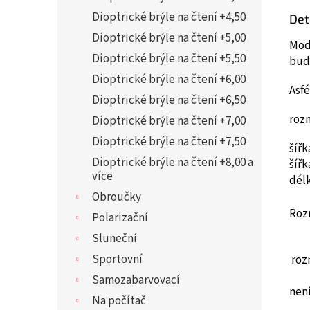
Dioptrické brýle na čtení +4,50
Det
Dioptrické brýle na čtení +5,00
Mod
Dioptrické brýle na čtení +5,50
bud
Dioptrické brýle na čtení +6,00
Asf
Dioptrické brýle na čtení +6,50
roz
Dioptrické brýle na čtení +7,00
Dioptrické brýle na čtení +7,50
šíř
Dioptrické brýle na čtení +8,00 a
šíř
více
dél
Obroučky
Roz
Polarizační
Sluneční
Sportovní
roz
Samozabarvovací
není
Na počítač