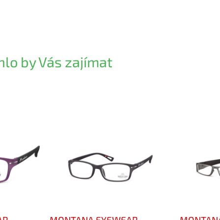
lo by Vás zajímat
AR
MONTANA EYEWEAR
MONTAN