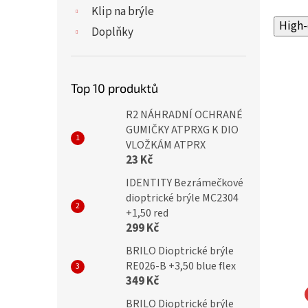
Klip na brýle
High-
Doplňky
Top 10 produktů
R2 NÁHRADNÍ OCHRANÉ
GUMIČKY ATPRXG K DIO
VLOŽKÁM ATPRX
23 Kč
IDENTITY Bezrámečkové
dioptrické brýle MC2304
+1,50 red
299 Kč
BRILO Dioptrické brýle
RE026-B +3,50 blue flex
349 Kč
BRILO Dioptrické brýle
NA EYEWEAR
MONTANA EYEWEAR