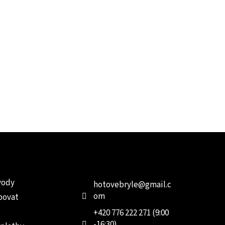
e pro vás
Kontakt
Facebo
vody
hotovebryle
@
gmail.c
om
povat
+420 776 222 271 (9:00
-16:30)