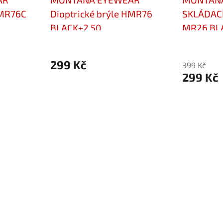
HMR76C
Dioptrické brýle HMR76
SKLÁDACÍ 
BLACK+2,50
MR26 BL
299 Kč
399 Kč
299 Kč