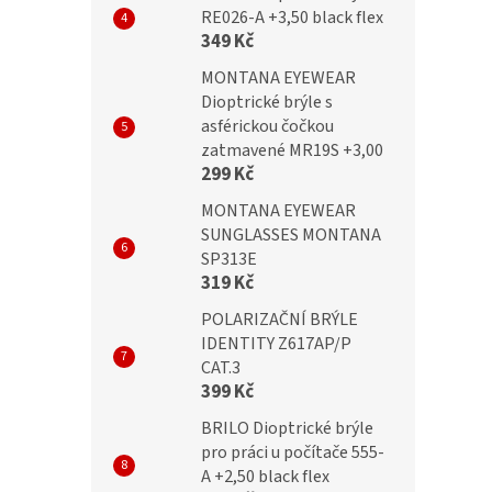
RE026-A +3,50 black flex
ické brýle HMR62H
Dioptrické brýle
349 Kč
 +2,50 flex
BOX70C+2,50
MONTANA EYEWEAR
Dioptrické brýle s
asférickou čočkou
č
200 Kč
zatmavené MR19S +3,00
299 Kč
MONTANA EYEWEAR
SUNGLASSES MONTANA
SP313E
319 Kč
POLARIZAČNÍ BRÝLE
IDENTITY Z617AP/P
CAT.3
399 Kč
BRILO Dioptrické brýle
pro práci u počítače 555-
A +2,50 black flex