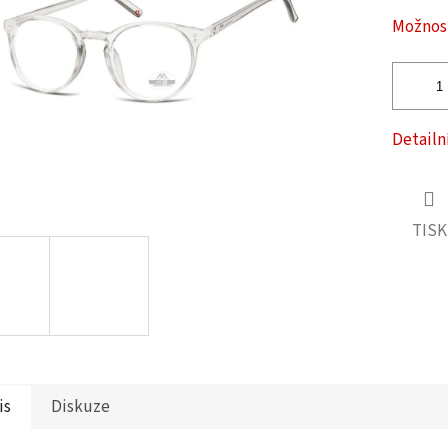
ček.
Možnost
Detailn
TISK
is
Diskuze