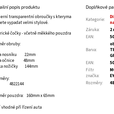
ailní popis produktu
Doplňkové p
erní transparentní obroučky s kteryma
Di
Kategorie
:
ete vypadat velmi stylové.
na
Záruka
:
2 
érické čočky - včetně měkkého pouzdra
EAN
:
5
měr obruby:
o
Barva
:
T
ka nosníku 22mm
G
ka očnice 48mm
EAN
:
5
ka nožičky 144mm
Filtr
M
značka
:
E
měry:
Rozměry
:
4
48
22
144
měr pouzdra: 160mm x 65mm
 vhodné pří řízení auta