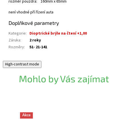
rozměr pouzdra: 160mm x 65mm
není vhodné pří řízení auta
Doplňkové parametry
Kategorie
:
Dioptrické brýle na čtení +1,00
Záruka
:
2 roky
Rozměry
:
51- 21-141
High-contrast mode
Mohlo by Vás zajímat
Akce