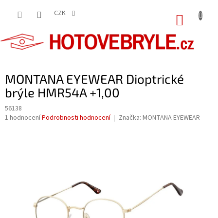
Přejít
na
CZK
NÁKUP
obsah
KOŠÍK
MONTANA EYEWEAR Dioptrické
brýle HMR54A +1,00
56138
Průměrné
1 hodnocení
Podrobnosti hodnocení
Značka:
MONTANA EYEWEAR
hodnocení
produktu
je
5,0
z
5
hvězdiček.