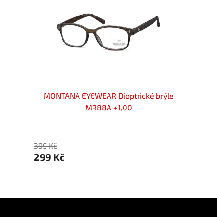
rýle
MONTANA EYEWEAR Dioptrické brýle
MONTA
MR88A +1,00
399 Kč
399 Kč
299 Kč
299 
Z
á