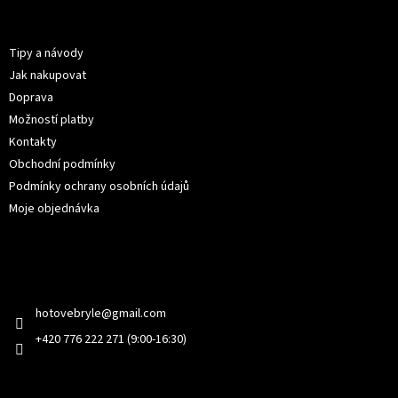
p
Informace pro vás
a
t
Tipy a návody
í
Jak nakupovat
Doprava
Možností platby
Kontakty
Obchodní podmínky
Podmínky ochrany osobních údajů
Moje objednávka
Kontakt
hotovebryle
@
gmail.com
+420 776 222 271 (9:00-16:30)