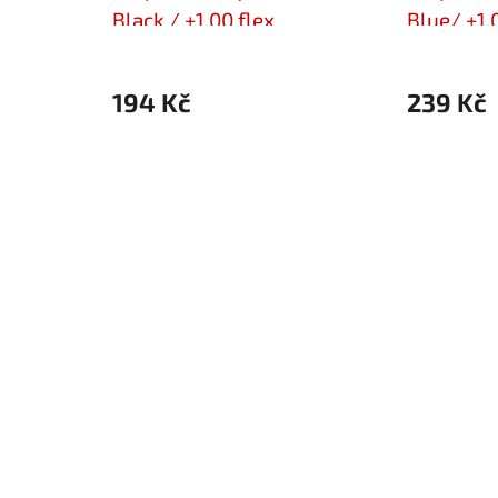
Black / +1,00 flex
Blue/ +1,
194 Kč
239 Kč