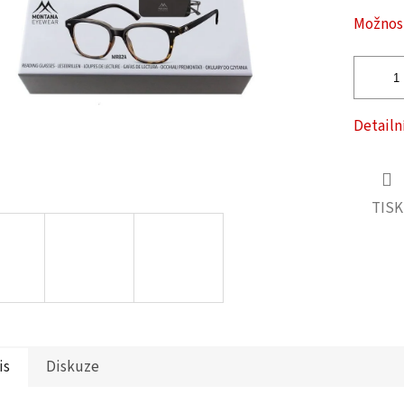
ček.
Možnost
Detailn
TISK
is
Diskuze