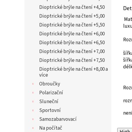
Dioptrické brýle na čtení +4,50
Det
Dioptrické brýle na čtení +5,00
Mat
Dioptrické brýle na čtení +5,50
lux
Dioptrické brýle na čtení +6,00
Roz
Dioptrické brýle na čtení +6,50
Dioptrické brýle na čtení +7,00
šíř
šíř
Dioptrické brýle na čtení +7,50
dél
Dioptrické brýle na čtení +8,00 a
více
Obroučky
Roz
Polarizační
roz
Sluneční
Sportovní
není
Samozabarvovací
Na počítač
High-