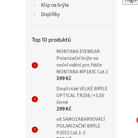
Klip na brýle
Doplňky
Top 10 produktů
MONTANA EYEWEAR
Polarizační brýle na
noční vidění pro řidiče
MONTANA MP183C Cat.1
399 Kč
Dioptrické VELKÉ BRÝLE
OPTICAL TR258 /+3,50
černé
299 Kč
vit SAMOZABARVOVÁCÍ
NA EYEWEAR
MONTANA EYEWEAR
POLARIZAČNÍ BRÝLE
P2552 Cat.1-3
ické brýle MR88
Dioptrické brýle BOX82C