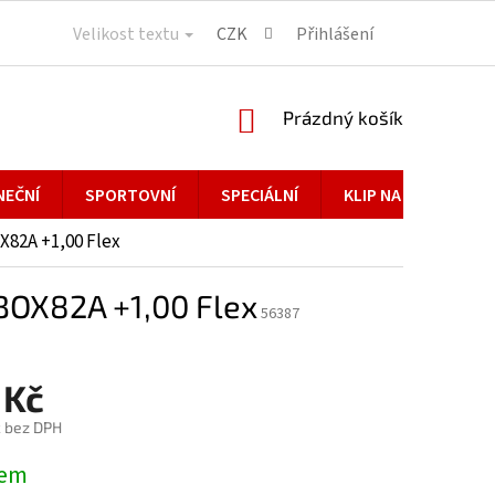
Velikost textu
CZK
Přihlášení
NÁKUPNÍ
Prázdný košík
KOŠÍK
NEČNÍ
SPORTOVNÍ
SPECIÁLNÍ
KLIP NA BRÝLE
82A +1,00 Flex
OX82A +1,00 Flex
56387
 Kč
č bez DPH
dem