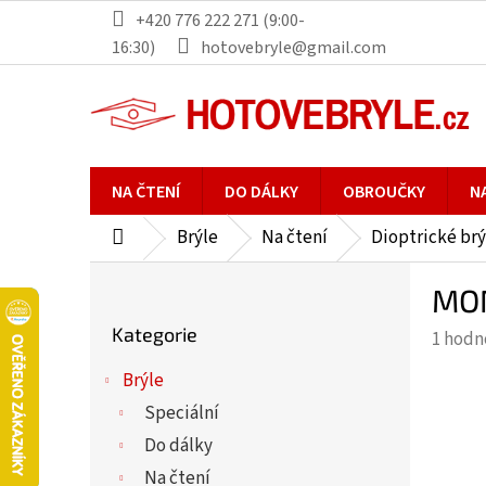
Přejít
+420 776 222 271 (9:00-
na
16:30)
hotovebryle@gmail.com
obsah
NA ČTENÍ
DO DÁLKY
OBROUČKY
N
Brýle
Na čtení
Dioptrické brý
Domů
P
MON
o
Přeskočit
s
Kategorie
Průmě
1 hodn
kategorie
t
hodno
r
Brýle
produ
a
Speciální
je
n
5,0
Do dálky
n
z
Na čtení