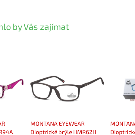
lo by Vás zajímat
AR
MONTANA EYEWEAR
MONTAN
MR94A
Dioptrické brýle HMR62H
Dioptric