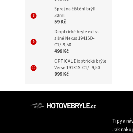
Sprej na čištění brýlí
30ml
59 Kč
Dioptrické brýle extra
silné Nexus 19415D-
C1/-9,50
499 Kč
OPTICAL Dioptrické brýle
Verse 19131S-C1/ -9,50
999 Kč
Z
á
p
Informac
a
Tipy a ná
t
Jak naku
í