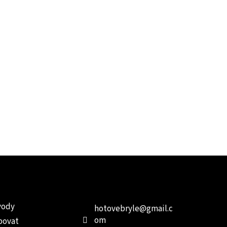
e pro vás
Kontakt
Facebo
vody
hotovebryle
@
gmail.c
om
povat