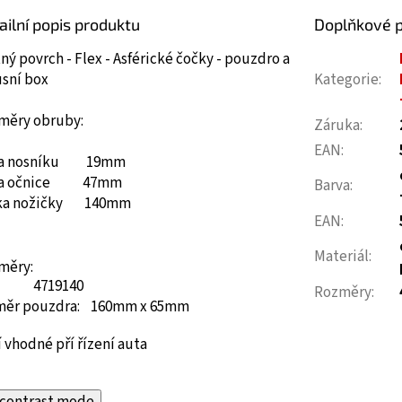
ailní popis produktu
Doplňkové 
ný povrch - Flex - Asférické čočky - pouzdro a
usní box
Kategorie
:
měry obruby:
Záruka
:
EAN
:
ka nosníku 19mm
ka očnice 47mm
Barva
:
ka nožičky 140mm
EAN
:
Materiál
:
měry:
47
19
140
Rozměry
:
měr pouzdra: 160mm x 65mm
 vhodné pří řízení auta
contrast mode