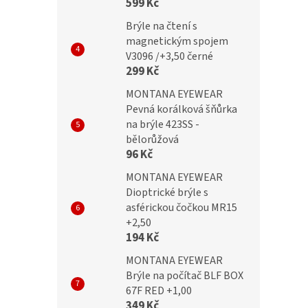
599 Kč
+1,00
+1,00 Flex
Brýle na čtení s
magnetickým spojem
V3096 /+3,50 černé
199 Kč
299 Kč
č
MONTANA EYEWEAR
Pevná korálková šňůrka
na brýle 423SS -
bělorůžová
96 Kč
MONTANA EYEWEAR
Dioptrické brýle s
asférickou čočkou MR15
+2,50
194 Kč
MONTANA EYEWEAR
Brýle na počítač BLF BOX
67F RED +1,00
349 Kč