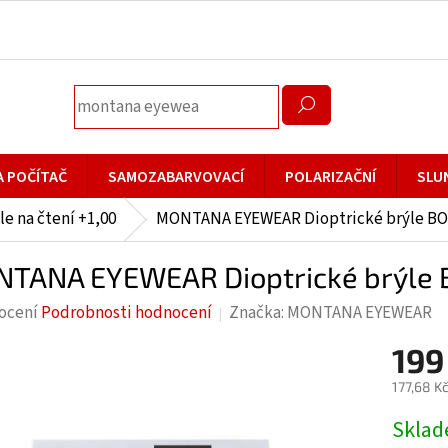
A POČÍTAČ
SAMOZABARVOVACÍ
POLARIZAČNÍ
SLU
le na čtení +1,00
MONTANA EYEWEAR Dioptrické brýle BOX
TANA EYEWEAR Dioptrické brýle B
rné
ocení
Podrobnosti hodnocení
Značka:
MONTANA EYEWEAR
cení
199
ktu
177,68 K
Měrná
Skla
cena: