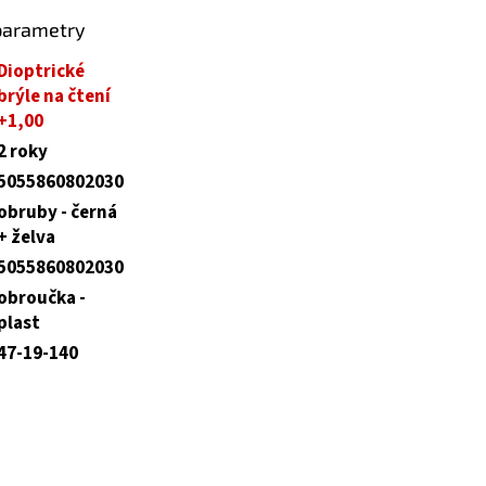
parametry
Dioptrické
brýle na čtení
+1,00
2 roky
5055860802030
obruby - černá
+ želva
5055860802030
obroučka -
plast
47-19-140