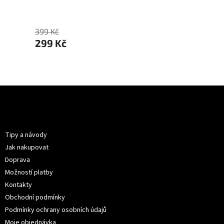
299 
399 Kč
299 Kč
Z
á
p
Informace pro vás
a
t
Tipy a návody
í
Jak nakupovat
Doprava
Možností platby
Kontakty
Obchodní podmínky
Podmínky ochrany osobních údajů
Moje objednávka