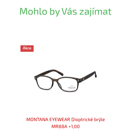
Mohlo by Vás zajímat
Akce
rýle
MONTANA EYEWEAR Dioptrické brýle
MON
MR88A +1,00