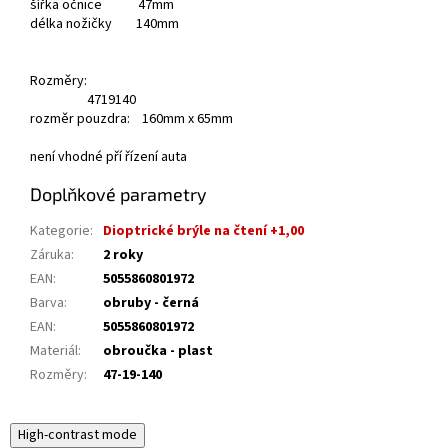
šířka očnice 47mm
délka nožičky 140mm
Rozměry:
47
19
140
rozměr pouzdra: 160mm x 65mm
není vhodné pří řízení auta
Doplňkové parametry
Kategorie
:
Dioptrické brýle na čtení +1,00
Záruka
:
2 roky
EAN
:
5055860801972
Barva
:
obruby - černá
EAN
:
5055860801972
Materiál
:
obroučka - plast
Rozměry
:
47-19-140
High-contrast mode