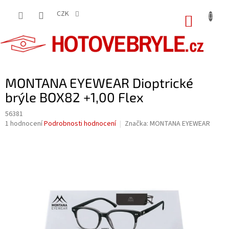
Přejít
na
CZK
NÁKUP
obsah
KOŠÍK
MONTANA EYEWEAR Dioptrické
brýle BOX82 +1,00 Flex
56381
Průměrné
1 hodnocení
Podrobnosti hodnocení
Značka:
MONTANA EYEWEAR
hodnocení
produktu
je
5,0
z
5
hvězdiček.