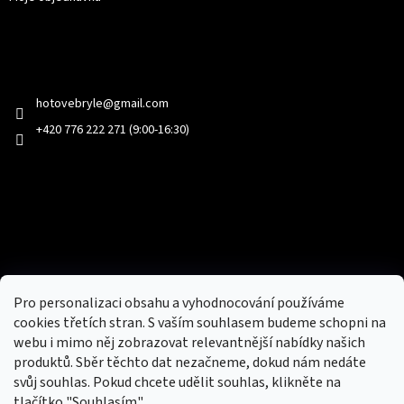
Kontakt
hotovebryle
@
gmail.com
+420 776 222 271 (9:00-16:30)
Facebook
Přijímáme online platby
Pro personalizaci obsahu a vyhodnocování používáme
cookies třetích stran. S vaším souhlasem budeme schopni na
webu i mimo něj zobrazovat relevantnější nabídky našich
produktů. Sběr těchto dat nezačneme, dokud nám nedáte
svůj souhlas. Pokud chcete udělit souhlas, klikněte na
tlačítko "Souhlasím".