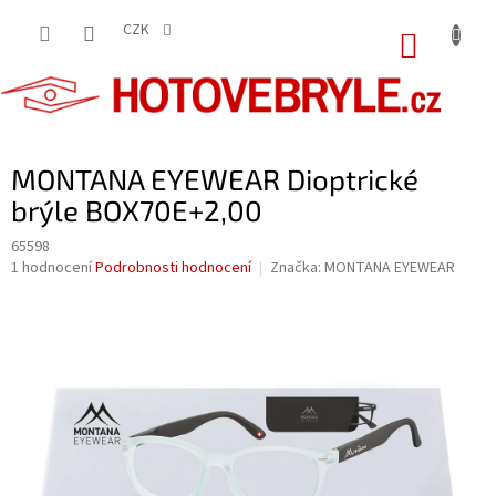
Přejít
na
CZK
NÁKUP
obsah
KOŠÍK
MONTANA EYEWEAR Dioptrické
brýle BOX70E+2,00
65598
Průměrné
1 hodnocení
Podrobnosti hodnocení
Značka:
MONTANA EYEWEAR
hodnocení
produktu
je
5,0
z
5
hvězdiček.