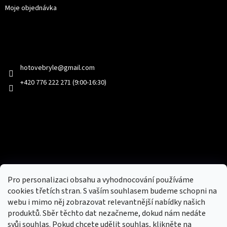
Moje objednávka
Kontakt
hotovebryle
@
gmail.com
+420 776 222 271 (9:00-16:30)
Facebook
Přijímáme online platby
Pro personalizaci obsahu a vyhodnocování používáme
cookies třetích stran. S vaším souhlasem budeme schopni na
webu i mimo něj zobrazovat relevantnější nabídky našich
produktů. Sběr těchto dat nezačneme, dokud nám nedáte
svůj souhlas. Pokud chcete udělit souhlas, klikněte na