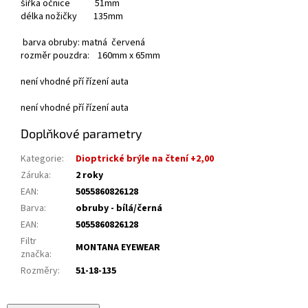
šířka očnice 51mm
délka nožičky 135mm
barva obruby: matná červená
rozměr pouzdra: 160mm x 65mm
není vhodné pří řízení auta
není vhodné pří řízení auta
Doplňkové parametry
Kategorie
:
Dioptrické brýle na čtení +2,00
Záruka
:
2 roky
EAN
:
5055860826128
Barva
:
obruby - bílá/černá
EAN
:
5055860826128
Filtr
MONTANA EYEWEAR
značka
:
Rozměry
:
51-18-135