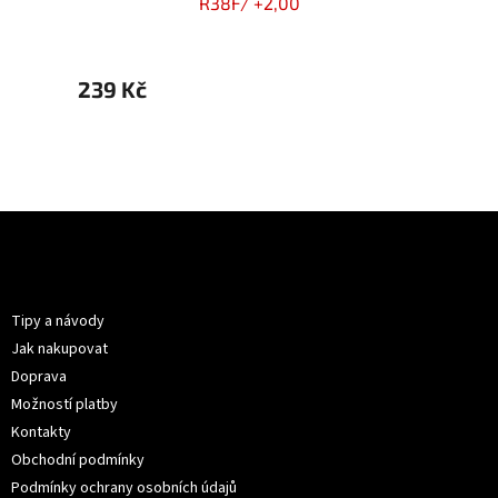
R38F/ +2,00
239 Kč
399 Kč
299 
Z
á
p
Informace pro vás
a
t
Tipy a návody
í
Jak nakupovat
Doprava
Možností platby
Kontakty
Obchodní podmínky
Podmínky ochrany osobních údajů