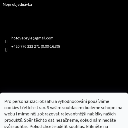
Moje objednávka
Kontakt
hotovebryle
@
gmail.com
+420 776 222 271 (9:00-16:30)
Facebook
Přijímáme online platby
Pro personalizaci obsahu a vyhodnocování používáme
cookies třetích stran. S vaším souhlasem budeme schopni na
webu i mimo něj zobrazovat relevantnější nabídky našich
produktů. Sběr těchto dat nezačneme, dokud nám nedáte
svůj souhlas. Pokud chcete udělit souhlas, klikněte na