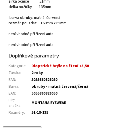
šířka očnice 51mm
délka nožičky 135mm
barva obruby: matná červená
rozměr pouzdra: 160mm x 65mm
není vhodné pří řízení auta
není vhodné pří řízení auta
Doplňkové parametry
Kategorie
:
Dioptrické brýle na čtení +3,50
Záruka
:
2 roky
EAN
:
5055860826050
Barva
:
obruby - matná červená/černá
EAN
:
5055860826050
Filtr
MONTANA EYEWEAR
značka
:
Rozměry
:
51-18-135