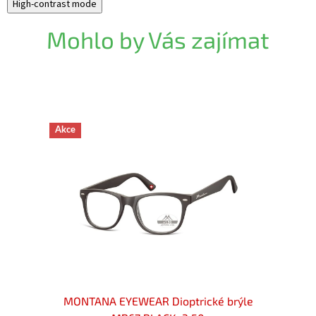
High-contrast mode
Mohlo by Vás zajímat
Akce
rýle
MONTANA EYEWEAR Dioptrické brýle
MON