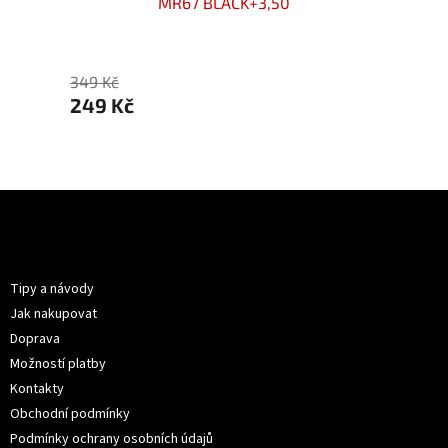
MR67 BLACK+3,50
269 
349 Kč
249 Kč
Z
á
p
Informace pro vás
a
t
Tipy a návody
í
Jak nakupovat
Doprava
Možností platby
Kontakty
Obchodní podmínky
Podmínky ochrany osobních údajů