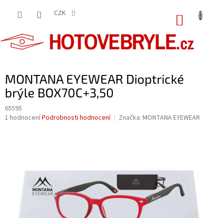
Přejít
na
CZK
NÁKUP
obsah
KOŠÍK
MONTANA EYEWEAR Dioptrické
brýle BOX70C+3,50
65595
Průměrné
1 hodnocení
Podrobnosti hodnocení
Značka:
MONTANA EYEWEAR
hodnocení
produktu
je
5,0
z
5
hvězdiček.