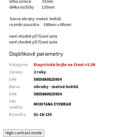
šířka očnice 51mm
délka nožičky 135mm
barva obruby: matná hnědá
rozměr pouzdra: 160mm x 65mm
není vhodné pří řízení auta
není vhodné pří řízení auta
Doplňkové parametry
Kategorie
:
Dioptrické brýle na čtení +3,50
Záruka
:
2 roky
EAN
:
5055860825954
Barva
:
obruby - matná hnědá
EAN
:
5055860825954
Filtr
MONTANA EYEWEAR
značka
:
Rozměry
:
51-18-135
High-contrast mode