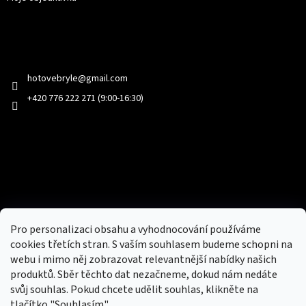
Kontakt
hotovebryle
@
gmail.com
+420 776 222 271 (9:00-16:30)
Facebook
Přijímáme online platby
Pro personalizaci obsahu a vyhodnocování používáme
cookies třetích stran. S vaším souhlasem budeme schopni na
webu i mimo něj zobrazovat relevantnější nabídky našich
produktů. Sběr těchto dat nezačneme, dokud nám nedáte
svůj souhlas. Pokud chcete udělit souhlas, klikněte na
tlačítko "Souhlasím".