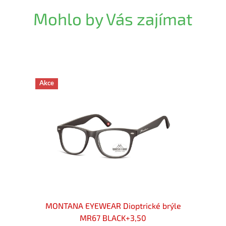
Mohlo by Vás zajímat
Akce
rýle
MONTANA EYEWEAR Dioptrické brýle
MON
MR67 BLACK+3,50