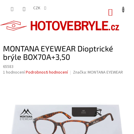
Přejít
na
CZK
NÁKUP
obsah
KOŠÍK
MONTANA EYEWEAR Dioptrické
brýle BOX70A+3,50
65583
Průměrné
1 hodnocení
Podrobnosti hodnocení
Značka:
MONTANA EYEWEAR
hodnocení
produktu
je
5,0
z
5
hvězdiček.