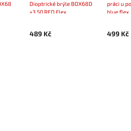
BOX68
Dioptrické brýle BOX68D
práci u p
+3,50 RED Flex
blue flex
489 Kč
499 Kč