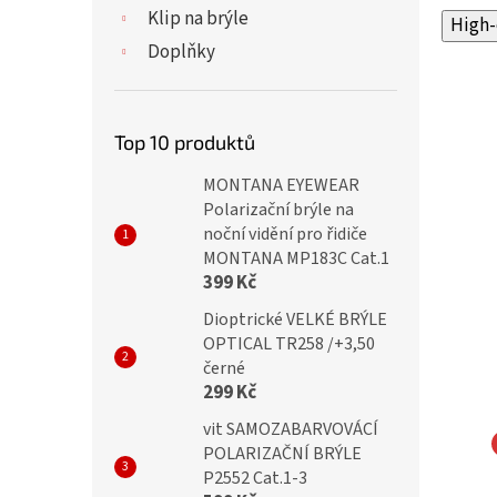
Klip na brýle
High-
Doplňky
Top 10 produktů
MONTANA EYEWEAR
Polarizační brýle na
noční vidění pro řidiče
MONTANA MP183C Cat.1
399 Kč
Dioptrické VELKÉ BRÝLE
OPTICAL TR258 /+3,50
černé
299 Kč
vit SAMOZABARVOVÁCÍ
POLARIZAČNÍ BRÝLE
P2552 Cat.1-3
Dioptrické brýle
BRILO Dioptrické brýle pro