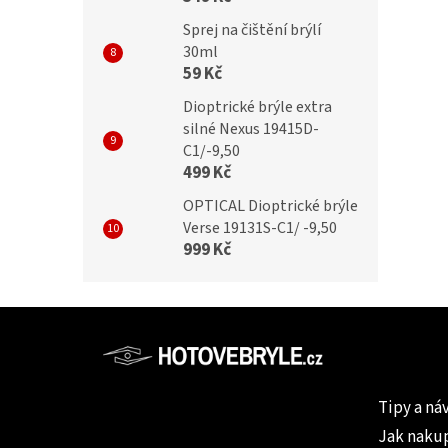
Sprej na čištění brýlí
30ml
59 Kč
Dioptrické brýle extra
silné Nexus 19415D-
C1/-9,50
499 Kč
OPTICAL Dioptrické brýle
Verse 19131S-C1/ -9,50
999 Kč
Z
á
p
Informac
a
Tipy a ná
t
Jak naku
í