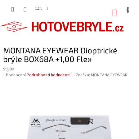
Přejít
na
CZK
NÁKUP
obsah
KOŠÍK
MONTANA EYEWEAR Dioptrické
brýle BOX68A +1,00 Flex
59300
Průměrné
1 hodnocení
Podrobnosti hodnocení
Značka:
MONTANA EYEWEAR
hodnocení
produktu
je
5,0
z
5
hvězdiček.