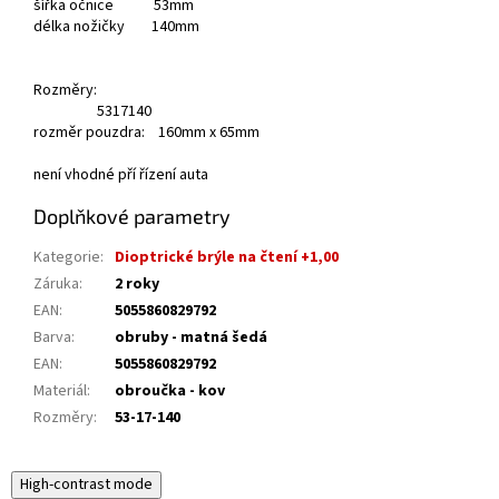
šířka očnice 53mm
délka nožičky 140mm
Rozměry:
53
17
140
rozměr pouzdra: 160mm x 65mm
není vhodné pří řízení auta
Doplňkové parametry
Kategorie
:
Dioptrické brýle na čtení +1,00
Záruka
:
2 roky
EAN
:
5055860829792
Barva
:
obruby - matná šedá
EAN
:
5055860829792
Materiál
:
obroučka - kov
Rozměry
:
53-17-140
High-contrast mode