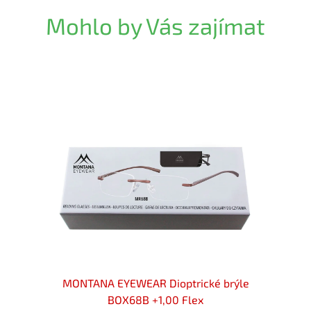
Mohlo by Vás zajímat
002B
MONTANA EYEWEAR Dioptrické brýle
MON
BOX68B +1,00 Flex