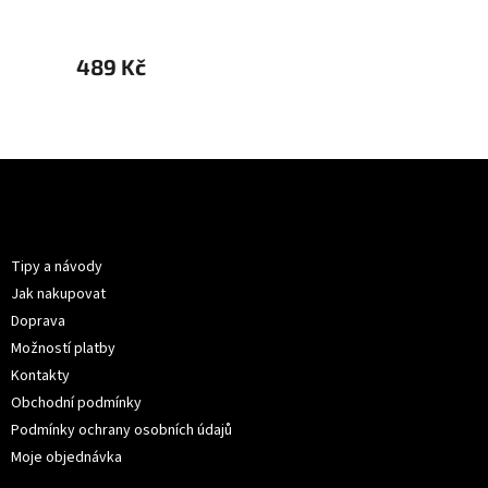
489 Kč
489 
Z
á
p
Informace pro vás
a
t
Tipy a návody
í
Jak nakupovat
Doprava
Možností platby
Kontakty
Obchodní podmínky
Podmínky ochrany osobních údajů
Moje objednávka