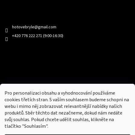
Kontakt
hotovebryle
@
gmail.com
+420 776 222 271 (9:00-16:30)
Facebook
Přijímáme online platby
Pro personalizaci obsahu a vyhodnocování používáme
cookies třetích stran. S vaším souhlasem budeme schopni na
webu i mimo něj zobrazovat relevantnější nabídky našich
produktů. Sběr těchto dat nezačneme, dokud nám nedáte
svůj souhlas. Pokud chcete udělit souhlas, klikněte na
tlačítko "Souhlasím".