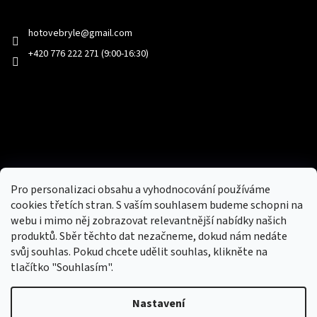
Kontakt
hotovebryle
@
gmail.com
+420 776 222 271 (9:00-16:30)
Facebook
Přijímáme online platby
Pro personalizaci obsahu a vyhodnocování používáme
cookies třetích stran. S vaším souhlasem budeme schopni na
webu i mimo něj zobrazovat relevantnější nabídky našich
produktů. Sběr těchto dat nezačneme, dokud nám nedáte
svůj souhlas. Pokud chcete udělit souhlas, klikněte na
tlačítko "Souhlasím".
Nový obchod s batohy, cestovními zavazadly, tašky a peněženky
Nastavení