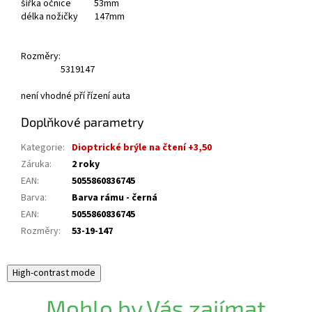
šířka očnice 53mm
délka nožičky 147mm
Rozměry:
53
19
147
není vhodné pří řízení auta
Doplňkové parametry
Kategorie
:
Dioptrické brýle na čtení +3,50
Záruka
:
2 roky
EAN
:
5055860836745
Barva
:
Barva rámu - černá
EAN
:
5055860836745
Rozměry
:
53-19-147
High-contrast mode
Mohlo by Vás zajímat