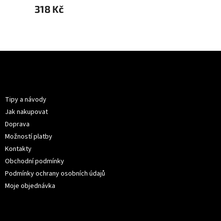
318 Kč
489 
Z
á
p
Informace pro vás
a
t
Tipy a návody
í
Jak nakupovat
Doprava
Možností platby
Kontakty
Obchodní podmínky
Podmínky ochrany osobních údajů
Moje objednávka