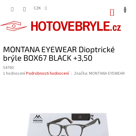
Přejít
na
CZK
NÁKUP
obsah
KOŠÍK
MONTANA EYEWEAR Dioptrické
brýle BOX67 BLACK +3,50
54760
Průměrné
1 hodnocení
Podrobnosti hodnocení
Značka:
MONTANA EYEWEAR
hodnocení
produktu
je
5,0
z
5
hvězdiček.