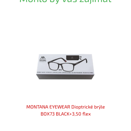
cker s
MONTANA EYEWEAR Dioptrické brýle
MON
BLACK
BOX73 BLACK+3,50 flex