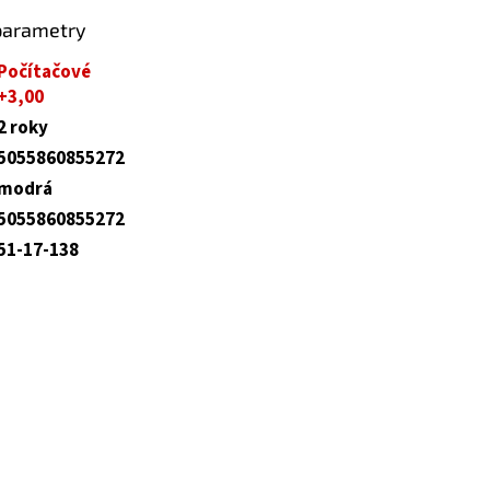
parametry
Počítačové
+3,00
2 roky
5055860855272
modrá
5055860855272
51-17-138