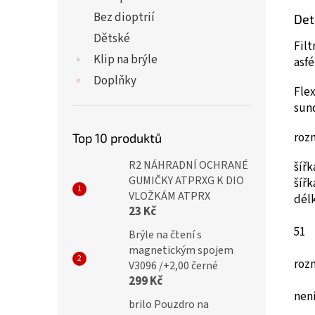
Bez dioptrií
Det
Dětské
Filt
Klip na brýle
asf
Doplňky
Flex
sun
roz
Top 10 produktů
R2 NÁHRADNÍ OCHRANÉ
šíř
GUMIČKY ATPRXG K DIO
šíř
VLOŽKÁM ATPRX
dél
23 Kč
51
Brýle na čtení s
magnetickým spojem
roz
V3096 /+2,00 černé
299 Kč
není
brilo Pouzdro na