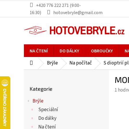
Přejít
+420 776 222 271 (9:00-
na
16:30)
hotovebryle@gmail.com
obsah
NA ČTENÍ
DO DÁLKY
OBROUČKY
N
Brýle
Na počítač
S dioptrií p
Domů
P
MON
o
Přeskočit
s
Kategorie
Průmě
1 hodn
kategorie
t
hodno
r
Brýle
produ
a
Speciální
je
n
5,0
Do dálky
n
z
Na čtení