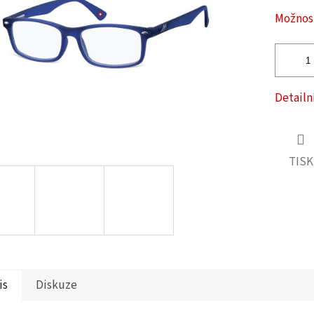
ček.
Možnost
Detailn
TISK
is
Diskuze