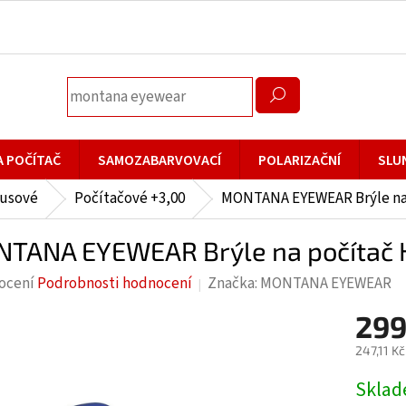
A POČÍTAČ
SAMOZABARVOVACÍ
POLARIZAČNÍ
SLU
lusové
Počítačové +3,00
MONTANA EYEWEAR Brýle na 
TANA EYEWEAR Brýle na počítač 
rné
ocení
Podrobnosti hodnocení
Značka:
MONTANA EYEWEAR
cení
299
ktu
247,11 K
Měrná
Skla
cena: