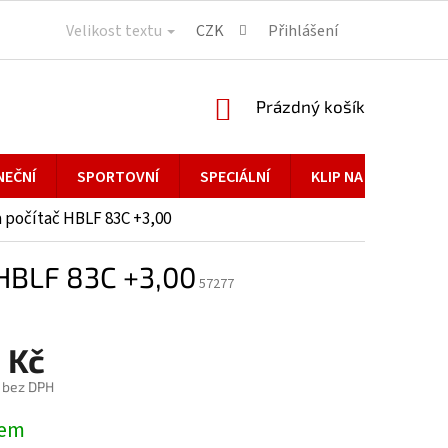
Velikost textu
CZK
Přihlášení
NÁKUPNÍ
Prázdný košík
KOŠÍK
NEČNÍ
SPORTOVNÍ
SPECIÁLNÍ
KLIP NA BRÝLE
počítač HBLF 83C +3,00
HBLF 83C +3,00
57277
 Kč
č bez DPH
dem