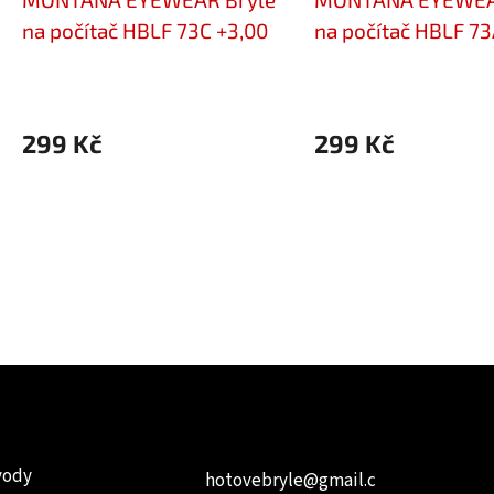
na počítač HBLF 73C +3,00
na počítač HBLF 73
299 Kč
299 Kč
e pro vás
Kontakt
Facebo
vody
hotovebryle
@
gmail.c