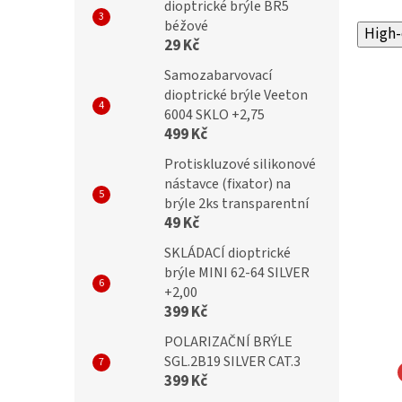
dioptrické brýle BR5
béžové
High-
29 Kč
Samozabarvovací
dioptrické brýle Veeton
6004 SKLO +2,75
499 Kč
Protiskluzové silikonové
nástavce (fixator) na
brýle 2ks transparentní
49 Kč
SKLÁDACÍ dioptrické
brýle MINI 62-64 SILVER
+2,00
399 Kč
POLARIZAČNÍ BRÝLE
SGL.2B19 SILVER CAT.3
399 Kč
NA EYEWEAR Slim
MONTANA EYEWEAR Slim