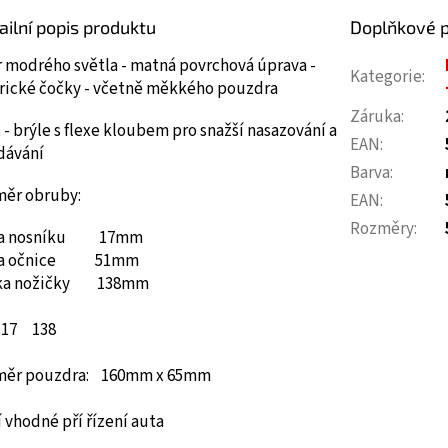
ailní popis produktu
Doplňkové 
r modrého světla - matná povrchová úprava -
Kategorie
:
érické čočky - včetně měkkého pouzdra
Záruka
:
 - brýle s flexe kloubem pro snažší nasazování a
EAN
:
dávání
Barva
:
měr obruby:
EAN
:
Rozměry
:
ka nosníku 17mm
ka očnice 51mm
ka nožičky 138mm
17
138
měr pouzdra: 160mm x 65mm
 vhodné pří řízení auta