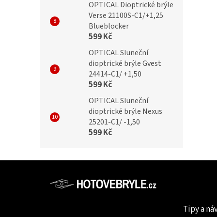
OPTICAL Dioptrické brýle
cké brýle na počítač
dioptrické brýle na počítač
Verse 21100S-C1/+1,25
Blueblocker
+3,00 Flex
BLF51B +3,00 Flex
599 Kč
OPTICAL Sluneční
č
399 Kč
dioptrické brýle Gvest
24414-C1/ +1,50
599 Kč
OPTICAL Sluneční
dioptrické brýle Nexus
25201-C1/ -1,50
599 Kč
Z
á
p
Informac
a
Tipy a ná
t