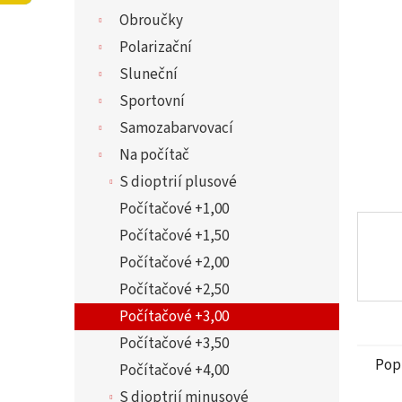
5
í
Obroučky
hvězdi
p
a
Polarizační
n
Sluneční
e
Sportovní
l
Samozabarvovací
Na počítač
S dioptrií plusové
Počítačové +1,00
Počítačové +1,50
Počítačové +2,00
Počítačové +2,50
Počítačové +3,00
Počítačové +3,50
Pop
Počítačové +4,00
S dioptrií minusové