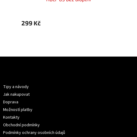
299 Kč
299 
Z
á
p
Informace pro vás
a
t
Tipy a návody
í
Jak nakupovat
Doprava
Možností platby
Kontakty
Obchodní podmínky
Podmínky ochrany osobních údajů