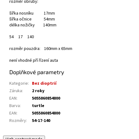
rozměr obruby:
šířka nosníku 17mm
šířka očnice 54mm
délka nožičky 140mm
54
17
140
rozměr pouzdra: 160mm x 65mm
není vhodné pří řízení auta
Doplňkové parametry
Kategorie
:
Bez dioptrií
Záruka
:
2 roky
EAN
:
5055860854800
Barva
:
turtle
EAN
:
5055860854800
Rozměry
:
54-17-140