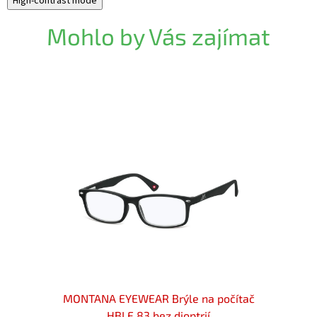
High-contrast mode
Mohlo by Vás zajímat
ač BLF
MONTANA EYEWEAR Brýle na počítač
MON
HBLF 83 bez dioptrií