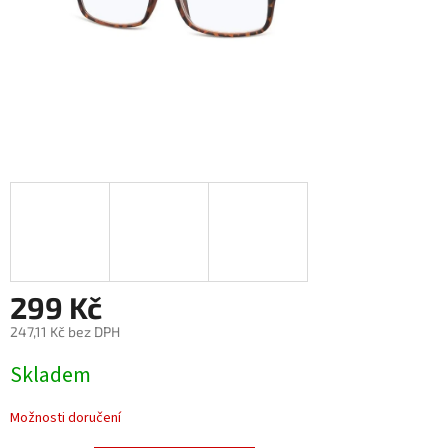
299 Kč
247,11 Kč bez DPH
Měrná
Skladem
cena:
Možnosti doručení