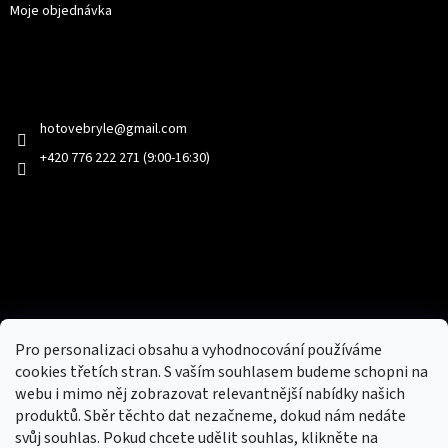
Moje objednávka
Kontakt
hotovebryle
@
gmail.com
+420 776 222 271 (9:00-16:30)
Facebook
Přijímáme online platby
Pro personalizaci obsahu a vyhodnocování používáme
cookies třetích stran. S vaším souhlasem budeme schopni na
webu i mimo něj zobrazovat relevantnější nabídky našich
produktů. Sběr těchto dat nezačneme, dokud nám nedáte
svůj souhlas. Pokud chcete udělit souhlas, klikněte na