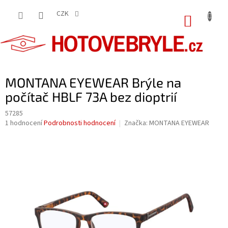
Přejít
na
CZK
NÁKUP
obsah
KOŠÍK
MONTANA EYEWEAR Brýle na
počítač HBLF 73A bez dioptrií
57285
Průměrné
1 hodnocení
Podrobnosti hodnocení
Značka:
MONTANA EYEWEAR
hodnocení
produktu
je
5,0
z
5
hvězdiček.