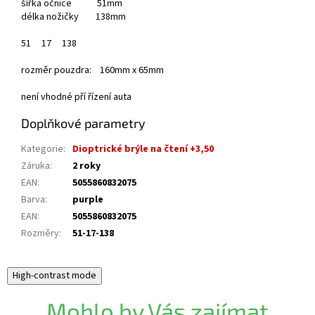
šířka očnice 51mm
délka nožičky 138mm
51
17
138
rozměr pouzdra: 160mm x 65mm
není vhodné pří řízení auta
Doplňkové parametry
Kategorie
:
Dioptrické brýle na čtení +3,50
Záruka
:
2 roky
EAN
:
5055860832075
Barva
:
purple
EAN
:
5055860832075
Rozměry
:
51-17-138
High-contrast mode
Mohlo by Vás zajímat