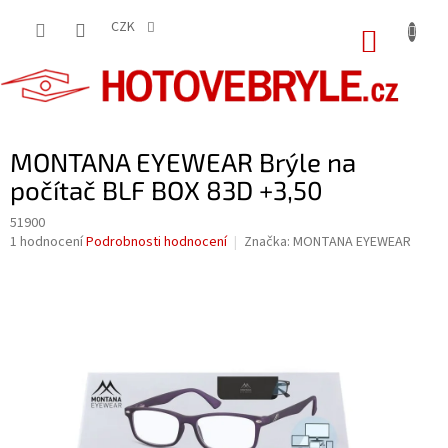
Přejít
na
CZK
NÁKUP
obsah
KOŠÍK
MONTANA EYEWEAR Brýle na
počítač BLF BOX 83D +3,50
51900
Průměrné
1 hodnocení
Podrobnosti hodnocení
Značka:
MONTANA EYEWEAR
hodnocení
produktu
je
5,0
z
5
hvězdiček.