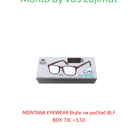
ač BLF
MONTANA EYEWEAR Brýle na počítač BLF
MONTA
BOX 73C +3,50