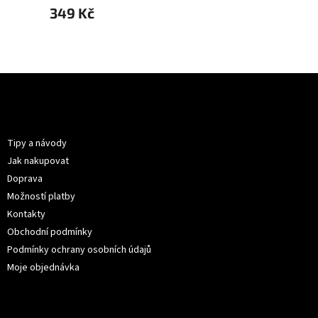
349 Kč
349 
Z
á
p
Informace pro vás
a
t
Tipy a návody
í
Jak nakupovat
Doprava
Možností platby
Kontakty
Obchodní podmínky
Podmínky ochrany osobních údajů
Moje objednávka