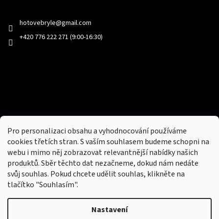
Kontakt
hotovebryle
@
gmail.com
+420 776 222 271 (9:00-16:30)
Facebook
Přijímáme online platby
Pro personalizaci obsahu a vyhodnocování používáme
cookies třetích stran. S vaším souhlasem budeme schopni na
webu i mimo něj zobrazovat relevantnější nabídky našich
produktů. Sběr těchto dat nezačneme, dokud nám nedáte
svůj souhlas. Pokud chcete udělit souhlas, klikněte na
tlačítko "Souhlasím".
Nový obchod s batohy, cestovními zavazadly, tašky a peněženky
Nastavení