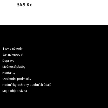
349 Kč
349 
Z
á
p
Informace pro vás
a
t
Tipy a návody
í
Jak nakupovat
Doprava
Možností platby
Kontakty
Obchodní podmínky
Podmínky ochrany osobních údajů
Moje objednávka