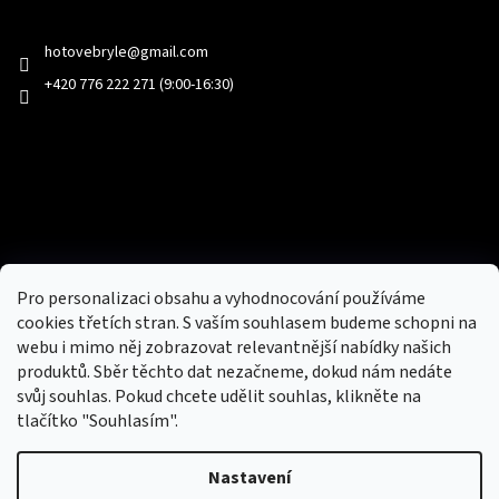
Kontakt
hotovebryle
@
gmail.com
+420 776 222 271 (9:00-16:30)
Facebook
Přijímáme online platby
Pro personalizaci obsahu a vyhodnocování používáme
cookies třetích stran. S vaším souhlasem budeme schopni na
webu i mimo něj zobrazovat relevantnější nabídky našich
produktů. Sběr těchto dat nezačneme, dokud nám nedáte
svůj souhlas. Pokud chcete udělit souhlas, klikněte na
tlačítko "Souhlasím".
Nový obchod s batohy, cestovními zavazadly, tašky a peněženky
Nastavení