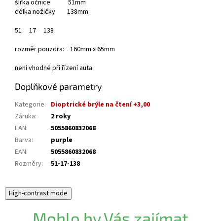
šířka očnice 51mm
délka nožičky 138mm
51
17
138
rozměr pouzdra: 160mm x 65mm
není vhodné pří řízení auta
Doplňkové parametry
Kategorie
:
Dioptrické brýle na čtení +3,00
Záruka
:
2 roky
EAN
:
5055860832068
Barva
:
purple
EAN
:
5055860832068
Rozměry
:
51-17-138
High-contrast mode
Mohlo by Vás zajímat