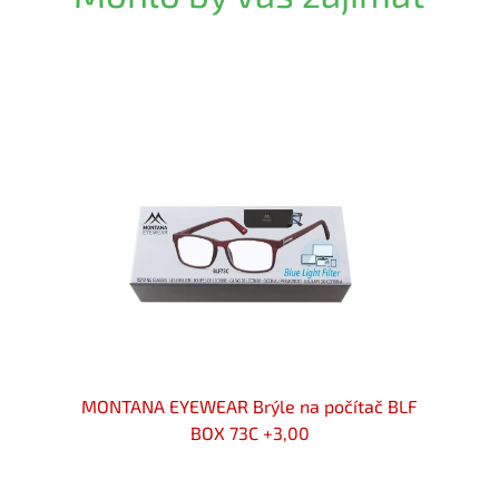
ač BLF
MONTANA EYEWEAR Brýle na počítač BLF
MONTA
BOX 73C +3,00