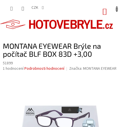
Přejít
na
CZK
NÁKUP
obsah
KOŠÍK
MONTANA EYEWEAR Brýle na
počítač BLF BOX 83D +3,00
51899
Průměrné
1 hodnocení
Podrobnosti hodnocení
Značka:
MONTANA EYEWEAR
hodnocení
produktu
je
5,0
z
5
hvězdiček.