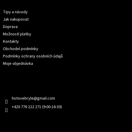
Informace pro vás
a
t
Tipy a návody
í
Jak nakupovat
Doprava
Možností platby
Kontakty
Obchodní podmínky
Podmínky ochrany osobních údajů
Moje objednávka
Kontakt
hotovebryle
@
gmail.com
+420 776 222 271 (9:00-16:30)