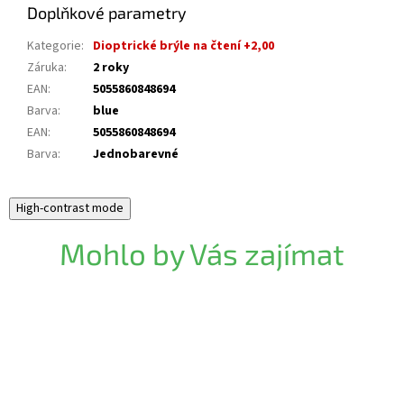
Doplňkové parametry
Kategorie
:
Dioptrické brýle na čtení +2,00
Záruka
:
2 roky
EAN
:
5055860848694
Barva
:
blue
EAN
:
5055860848694
Barva
:
Jednobarevné
High-contrast mode
Mohlo by Vás zajímat