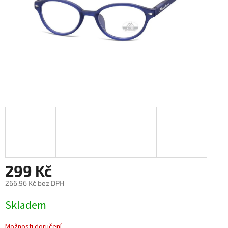
299 Kč
266,96 Kč bez DPH
Měrná
Skladem
cena:
Možnosti doručení