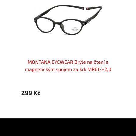
pojem
MONTANA EYEWEAR Brýle na čtení s
MON
magnetickým spojem za krk MR61/+2,0
magne
299 Kč
299 
Z
á
p