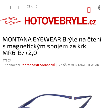
Přejít
na
CZK
NÁKUP
obsah
KOŠÍK
MONTANA EYEWEAR Brýle na čtení
s magnetickým spojem za krk
MR61B/+2,0
47803
Průměrné
1 hodnocení
Podrobnosti hodnocení
Značka:
MONTANA EYEWEAR
hodnocení
produktu
je
5,0
z
5
hvězdiček.