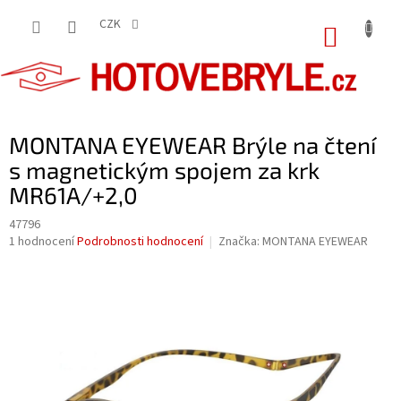
Přejít
na
CZK
NÁKUP
obsah
KOŠÍK
MONTANA EYEWEAR Brýle na čtení
s magnetickým spojem za krk
MR61A/+2,0
47796
Průměrné
1 hodnocení
Podrobnosti hodnocení
Značka:
MONTANA EYEWEAR
hodnocení
produktu
je
5,0
z
5
hvězdiček.