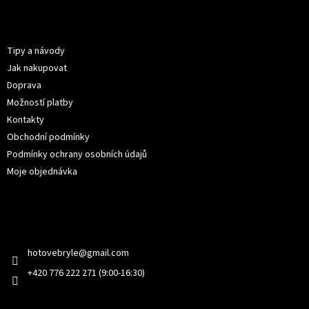
á
p
Informace pro vás
a
t
Tipy a návody
í
Jak nakupovat
Doprava
Možností platby
Kontakty
Obchodní podmínky
Podmínky ochrany osobních údajů
Moje objednávka
Kontakt
hotovebryle
@
gmail.com
+420 776 222 271 (9:00-16:30)