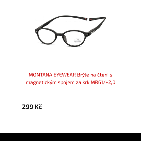
pojem
MONTANA EYEWEAR Brýle na čtení s
MON
magnetickým spojem za krk MR61/+2,0
magne
299 Kč
299 
Z