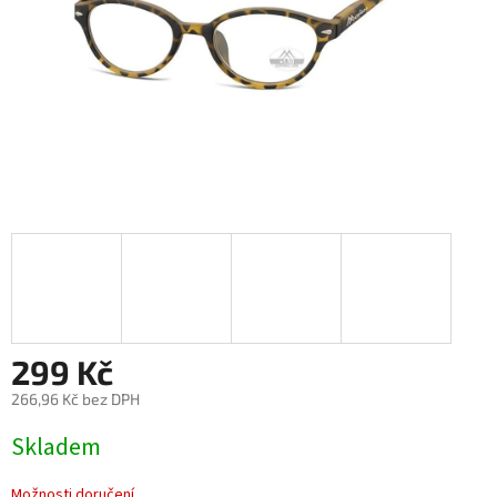
299 Kč
266,96 Kč bez DPH
Měrná
Skladem
cena:
Možnosti doručení