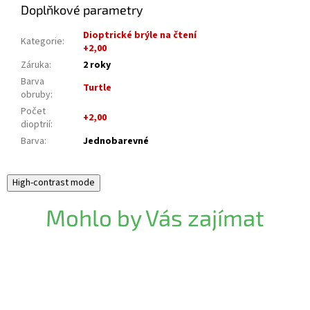
Doplňkové parametry
Dioptrické brýle na čtení
Kategorie
:
+2,00
Záruka
:
2 roky
Barva
Turtle
obruby
:
Počet
+2,00
dioptrií
:
Barva
:
Jednobarevné
High-contrast mode
Mohlo by Vás zajímat