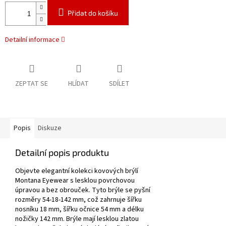
Přidat do košíku
Detailní informace
ZEPTAT SE
HLÍDAT
SDÍLET
Popis
Diskuze
Detailní popis produktu
Objevte elegantní kolekci kovových brýlí
Montana Eyewear s lesklou povrchovou
úpravou a bez obrouček. Tyto brýle se pyšní
rozměry 54-18-142 mm, což zahrnuje šířku
nosníku 18 mm, šířku očnice 54 mm a délku
nožičky 142 mm. Brýle mají lesklou zlatou