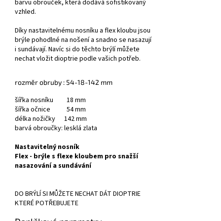
barvu obrouček, která dodává sofistikovaný
vzhled.
Díky nastavitelnému nosníku a flex kloubu jsou
brýle pohodlné na nošení a snadno se nasazují
i sundávají. Navíc si do těchto brýlí můžete
nechat vložit dioptrie podle vašich potřeb.
rozměr obruby : 54-18-142 mm
šířka nosníku 18 mm
šířka očnice 54 mm
délka nožičky 142 mm
barvá obroučky: lesklá zlata
Nastavitelný nosník
Flex - brýle s flexe kloubem pro snažší
nasazování a sundávání
DO BRÝLÍ SI MŮŽETE NECHAT DÁT DIOPTRIE
KTERÉ POTŘEBUJETE