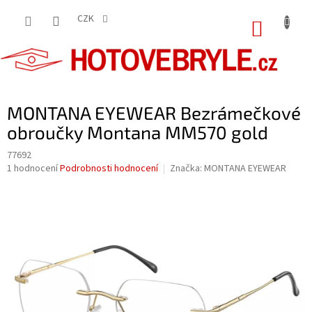
Přejít
na
CZK
NÁKUP
obsah
KOŠÍK
MONTANA EYEWEAR Bezrámečkové
obroučky Montana MM570 gold
77692
Průměrné
1 hodnocení
Podrobnosti hodnocení
Značka:
MONTANA EYEWEAR
hodnocení
produktu
je
5,0
z
5
hvězdiček.