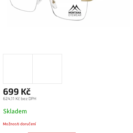
699 Kč
624,11 Kč bez DPH
Měrná
Skladem
cena:
Možnosti doručení