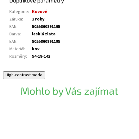
Doplňkové parametry
Kategorie
:
Kovové
Záruka
:
2 roky
EAN
:
5055860891195
Barva
:
lesklá zlata
EAN
:
5055860891195
Materiál
:
kov
Rozměry
:
54-18-142
High-contrast mode
Mohlo by Vás zajímat