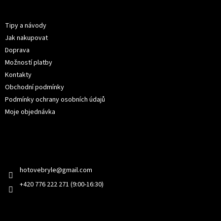
p
Informace pro vás
a
t
Tipy a návody
í
Jak nakupovat
Doprava
Možností platby
Kontakty
Obchodní podmínky
Podmínky ochrany osobních údajů
Moje objednávka
Kontakt
hotovebryle
@
gmail.com
+420 776 222 271 (9:00-16:30)