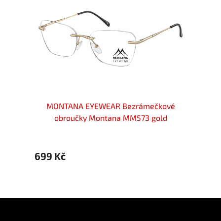
ové
MONTANA EYEWEAR Bezrámečkové
MO
ht
obroučky Montana MM573 gold
o
699 Kč
699 
Z
á