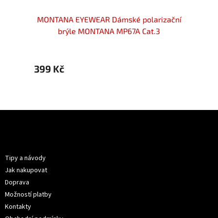
izační
MONTANA EYEWEAR Dámské polarizační
MONTA
3
brýle MONTANA MP67A Cat.3
399 Kč
399 
Z
á
p
Informace pro vás
a
t
Tipy a návody
í
Jak nakupovat
Doprava
Možností platby
Kontakty