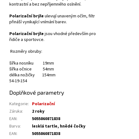
kontrastní a bez nepříjemného oslnění.
Polarizační brýle
ulevují unaveným očím, filtr
přináší vynikající vnímání barev.
Polarizační brýle
jsou vhodné především pro
řidiče a sportovce.
Rozměry obruby:
šířka nosníku 19mm
šířka očnice 54mm
délka nožičky 154mm
54-19-154
Doplňkové parametry
Kategorie
:
Polarizační
Záruka
:
2 roky
EAN
:
5055860871838
Barva
:
lesklá tartle, hnědé čočky
EAN
:
5055860871838