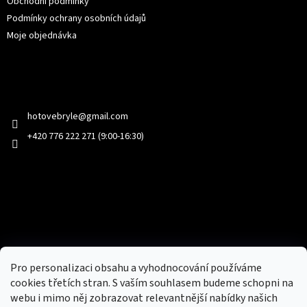
Obchodní podmínky
Podmínky ochrany osobních údajů
Moje objednávka
Kontakt
hotovebryle
@
gmail.com
+420 776 222 271 (9:00-16:30)
Facebook
Přijímáme online platby
Pro personalizaci obsahu a vyhodnocování používáme
cookies třetích stran. S vaším souhlasem budeme schopni na
webu i mimo něj zobrazovat relevantnější nabídky našich