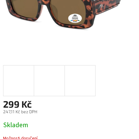
299 Kč
247,11 Kč bez DPH
Měrná
Skladem
cena:
Možnosti doručení