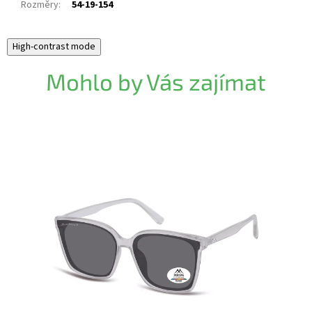
Rozměry
:
54-19-154
High-contrast mode
Mohlo by Vás zajímat