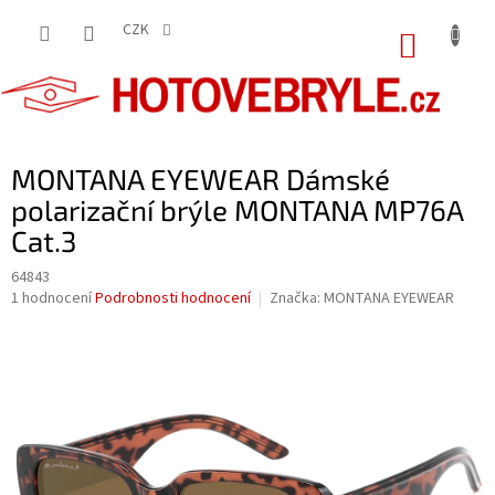
Přejít
na
CZK
NÁKUP
obsah
KOŠÍK
MONTANA EYEWEAR Dámské
polarizační brýle MONTANA MP76A
Cat.3
64843
Průměrné
1 hodnocení
Podrobnosti hodnocení
Značka:
MONTANA EYEWEAR
hodnocení
produktu
je
5,0
z
5
hvězdiček.