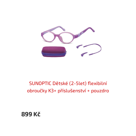
ilní
SUNOPTIC Dětské (2-5let) flexibilní
SUN
uzdro
obroučky K3+ příslušenství + pouzdro
obro
899 Kč
899 