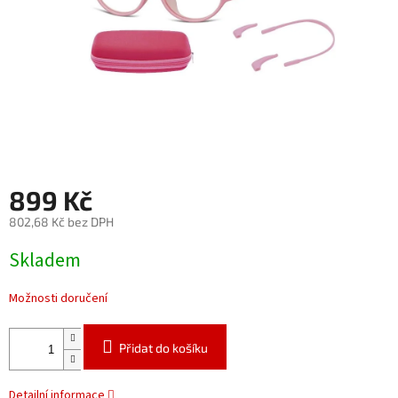
899 Kč
802,68 Kč bez DPH
Měrná
Skladem
cena:
Možnosti doručení
Přidat do košíku
Detailní informace