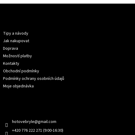
Z
á
p
Informace pro vás
a
t
Tipy a návody
í
Jak nakupovat
Doprava
Možností platby
Kontakty
Obchodní podmínky
Podmínky ochrany osobních údajů
Moje objednávka
Kontakt
hotovebryle
@
gmail.com
+420 776 222 271 (9:00-16:30)