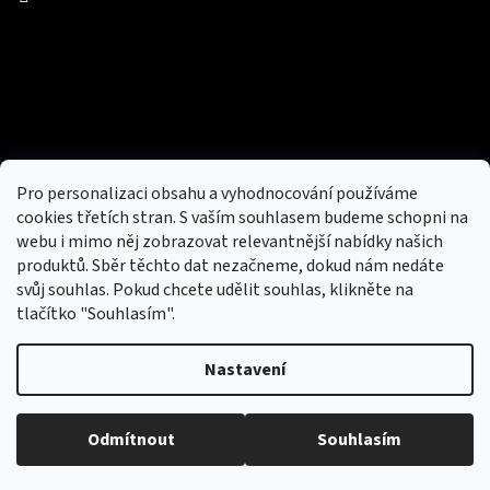
Facebook
Přijímáme online platby
Pro personalizaci obsahu a vyhodnocování používáme
cookies třetích stran. S vaším souhlasem budeme schopni na
webu i mimo něj zobrazovat relevantnější nabídky našich
produktů. Sběr těchto dat nezačneme, dokud nám nedáte
svůj souhlas. Pokud chcete udělit souhlas, klikněte na
tlačítko "Souhlasím".
Nový obchod s batohy, cestovními zavazadly, tašky a peněženky
Nastavení
Copyright 2026
hotovebryle.cz
. Všechna práva
Vytvořil
Odmítnout
Souhlasím
vyhrazena.
Upravit nastavení cookies
Shoptet