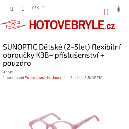
Přejít
na
CZK
NÁKUP
obsah
KOŠÍK
SUNOPTIC Dětské (2-5let) flexibilní
obroučky K3B+ příslušenství +
pouzdro
47749
Průměrné
1 hodnocení
Podrobnosti hodnocení
Značka:
SUNOPTIC
hodnocení
produktu
je
5,0
z
5
hvězdiček.