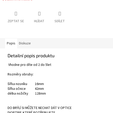
ZEPTAT SE
HLÍDAT
SDÍLET
Popis
Diskuze
Detailní popis produktu
Vhodne pro díte od 2 do 5let
Rozměry obruby:
šířka nosníku 16mm
šířka očnice 42mm
délka nožičky 128mm
DO BRÝLÍ SI MŮŽETE NECHAT DÁT V OPTICE
DIOPTRIE,KTERÉ POTŘEBUJETE