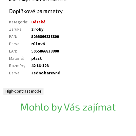
Doplňkové parametry
Kategorie
:
Dětské
Záruka
:
2 roky
EAN
:
5055866838800
Barva
:
růžová
EAN
:
5055866838800
Materiál
:
plast
Rozměry
:
42 16-128
Barva
:
Jednobarevné
High-contrast mode
Mohlo by Vás zajímat