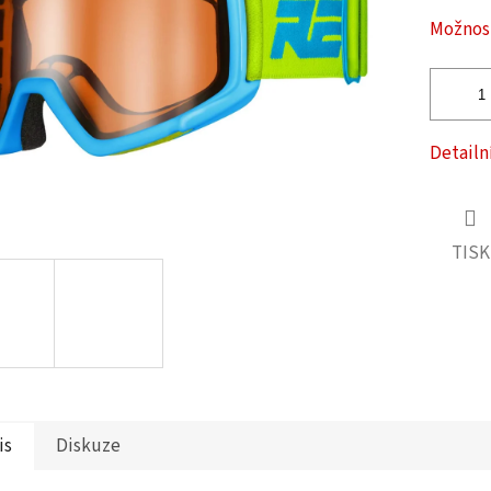
ček.
Možnost
Detailn
TISK
is
Diskuze