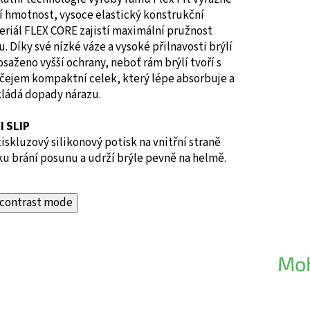
í hmotnost, vysoce elastický konstrukční
riál FLEX CORE zajistí maximální pružnost
. Díky své nízké váze a vysoké přilnavosti brýlí
osaženo vyšší ochrany, neboť rám brýlí tvoří s
ičejem kompaktní celek, který lépe absorbuje a
kládá dopady nárazu.
I SLIP
iskluzový silikonový potisk na vnitřní straně
u brání posunu a udrží brýle pevně na helmě.
contrast mode
Moh