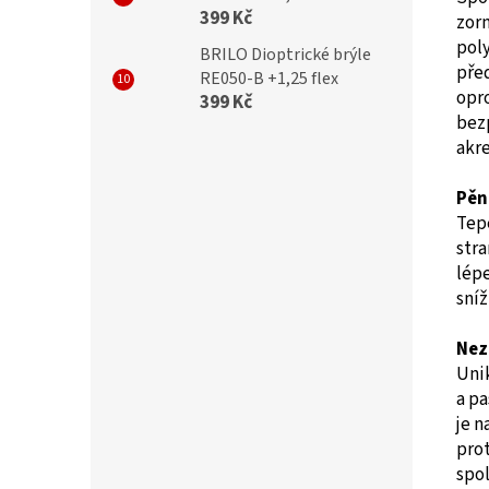
399 Kč
zor
pol
BRILO Dioptrické brýle
pře
RE050-B +1,25 flex
opr
399 Kč
bez
akre
Pěn
Tepe
stra
lépe
sníž
Nez
Uni
a pa
je 
prot
spol