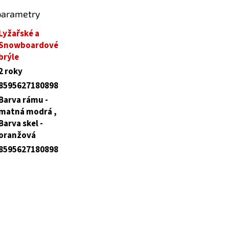
parametry
Lyžařské a
Snowboardové
brýle
2 roky
8595627180898
Barva rámu -
matná modrá ,
Barva skel -
oranžová
8595627180898