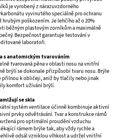
níků je vyrobený z nárazuvzdorného
ykarbonátu vyvinutého speciálně pro ochranu
d hrubým poškozením. Je lehčího až o 20%
oti běžným plastovým zorníkům a maximálně
pečný. Bezpečnost garantuje testování v
ditované laboratoři.
a s anatomickým tvarováním
lně tvarovaná pěna v oblasti nosu na vnitřní
ně brýlí se dokonale přizpůsobí tvaru nosu. Brýle
 přilnou k obličeji, aniž by tlačily nebo jinak
ily komfort užívání brýlí.
amlžují se skla
kátní systém ventilace účinně kombinuje aktivní
sivní prvky odvětrávání. Tvar a konstrukce rámů
navržená pro optimální proudění vzduchu
ékající rámem brýle tak, aby vždy rychle a
ehlivě odsál vzniklou vlhkost a udržel vnitřní