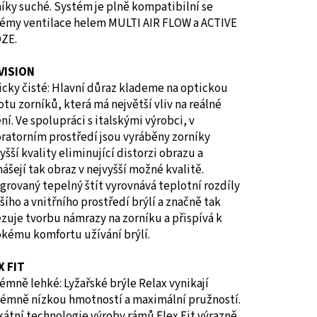
íky suché. Systém je plně kompatibilní se
témy ventilace helem MULTI AIR FLOW a ACTIVE
ZE.
 VISION
cky čisté: Hlavní důraz klademe na optickou
otu zorníků, která má největší vliv na reálné
ní. Ve spolupráci s italskými výrobci, v
ratorním prostředí jsou vyráběny zorníky
yšší kvality eliminující distorzi obrazu a
ášejí tak obraz v nejvyšší možné kvalitě.
grovaný tepelný štít vyrovnává teplotní rozdíly
šího a vnitřního prostředí brýlí a značně tak
uje tvorbu námrazy na zorníku a přispívá k
okému komfortu užívání brýlí.
X FIT
émně lehké: Lyžařské brýle Relax vynikají
rémně nízkou hmotností a maximální pružností.
átní technologie výroby rámů Flex Fit výrazně