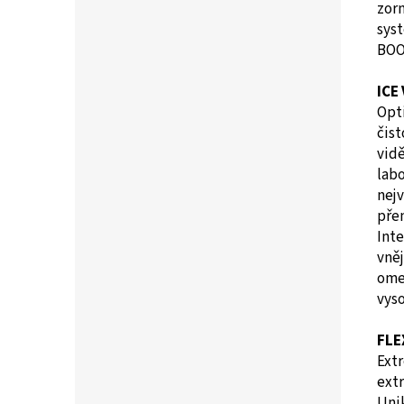
zorn
sys
BOO
ICE
Opti
čist
vidě
labo
nejv
přen
Inte
vněj
omez
vys
FLE
Extr
ext
Unik