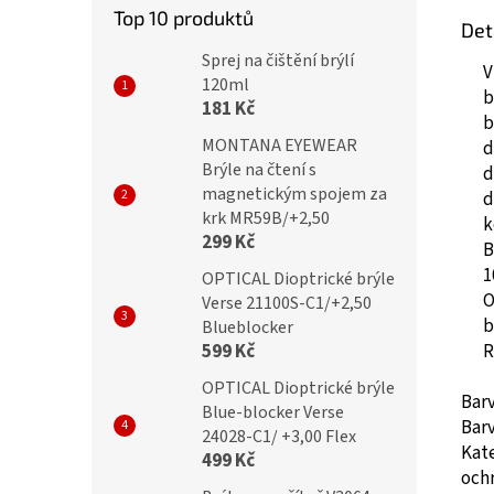
Top 10 produktů
Det
Sprej na čištění brýlí
V
120ml
b
181 Kč
b
MONTANA EYEWEAR
d
Brýle na čtení s
d
magnetickým spojem za
d
krk MR59B/+2,50
k
299 Kč
B
1
OPTICAL Dioptrické brýle
O
Verse 21100S-C1/+2,50
b
Blueblocker
R
599 Kč
OPTICAL Dioptrické brýle
Bar
Blue-blocker Verse
Bar
24028-C1/ +3,00 Flex
Kate
499 Kč
ochr