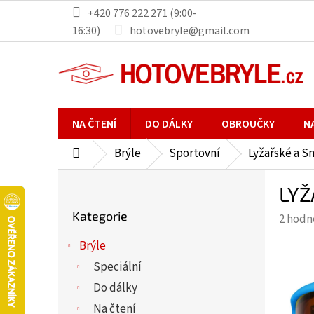
Přejít
+420 776 222 271 (9:00-
na
16:30)
hotovebryle@gmail.com
obsah
NA ČTENÍ
DO DÁLKY
OBROUČKY
N
Brýle
Sportovní
Lyžařské a S
Domů
P
LYŽ
o
Přeskočit
s
Kategorie
Průmě
2 hodn
kategorie
t
hodno
r
Brýle
produ
a
Speciální
je
n
5,0
Do dálky
n
z
Na čtení