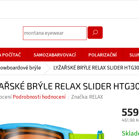
A POČÍTAČ
SAMOZABARVOVACÍ
POLARIZAČNÍ
SLU
nowboardové brýle
LYŽAŘSKÉ BRÝLE RELAX SLIDER HTG30
AŘSKÉ BRÝLE RELAX SLIDER HTG30
rné
ocení
Podrobnosti hodnocení
Značka:
RELAX
cení
559
ktu
461,98 K
Měrná
Skla
cena: