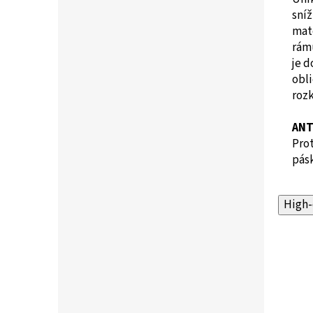
sníž
mate
rámu
je d
obl
roz
ANT
Prot
pásk
High-