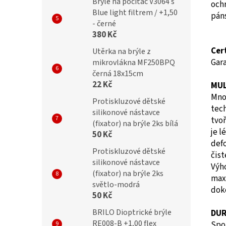
Brýle na počítač V3064 s
ochr
Blue light filtrem / +1,50
pán
- černé
380 Kč
Cer
Utěrka na brýle z
Gar
mikrovlákna MF250BPQ
černá 18x15cm
22 Kč
MUL
Mno
Protiskluzové dětské
tec
silikonové nástavce
tvo
(fixator) na brýle 2ks bílá
je 
50 Kč
def
Protiskluzové dětské
čis
silikonové nástavce
Výh
(fixator) na brýle 2ks
max
světlo-modrá
doko
50 Kč
BRILO Dioptrické brýle
DU
RE008-B +1,00 flex
Spol