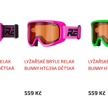
RELAX
LYŽAŘSKÉ BRÝLE RELAX
LYŽAŘSK
DĚTSKÁ
BUNNY HTG39A DĚTSKÁ
BUNNY H
559 Kč
559 Kč