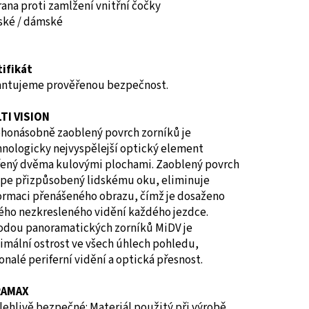
ana proti zamlžení vnitřní čočky
ské / dámské
tifikát
antujeme prověřenou bezpečnost.
TI VISION
honásobně zaoblený povrch zorníků je
hnologicky nejvyspělejší optický element
řený dvěma kulovými plochami. Zaoblený povrch
lépe přizpůsobený lidskému oku, eliminuje
ormaci přenášeného obrazu, čímž je dosaženo
tého nezkresleného vidění každého jezdce.
odou panoramatických zorníků MiDV je
imální ostrost ve všech úhlech pohledu,
nalé periferní vidění a optická přesnost.
RAMAX
ehlivě bezpečné: Materiál použitý při výrobě