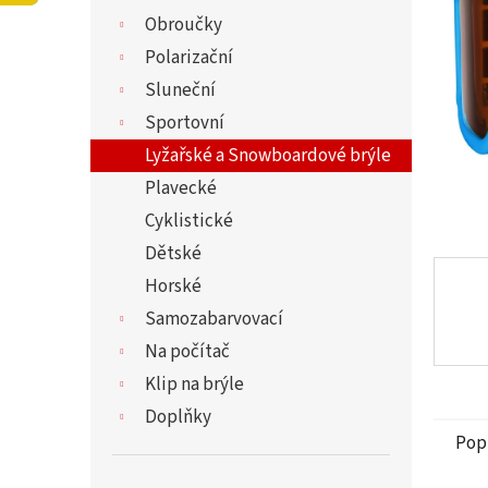
5
í
Obroučky
hvězdi
p
a
Polarizační
n
Sluneční
e
Sportovní
l
Lyžařské a Snowboardové brýle
Plavecké
Cyklistické
Dětské
Horské
Samozabarvovací
Na počítač
Klip na brýle
Doplňky
Pop