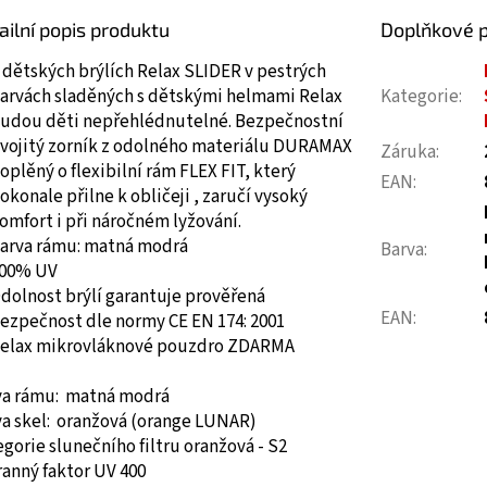
ailní popis produktu
Doplňkové 
 dětských brýlích Relax SLIDER v pestrých
arvách sladěných s dětskými helmami Relax
Kategorie
:
udou děti nepřehlédnutelné. Bezpečnostní
vojitý zorník z odolného materiálu DURAMAX
Záruka
:
oplěný o flexibilní rám FLEX FIT, který
EAN
:
okonale přilne k obličeji , zaručí vysoký
omfort i při náročném lyžování.
arva rámu: matná modrá
Barva
:
00% UV
dolnost brýlí garantuje prověřená
EAN
:
ezpečnost dle normy CE EN 174: 2001
elax mikrovláknové pouzdro ZDARMA
va rámu: matná modrá
va skel: oranžová (orange LUNAR)
gorie slunečního filtru oranžová - S2
anný faktor UV 400