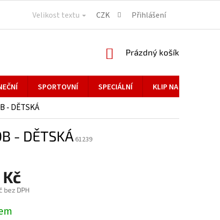
Velikost textu
CZK
Přihlášení
NÁKUPNÍ
Prázdný košík
KOŠÍK
NEČNÍ
SPORTOVNÍ
SPECIÁLNÍ
KLIP NA BRÝLE
B - DĚTSKÁ
B - DĚTSKÁ
61239
 Kč
č bez DPH
dem