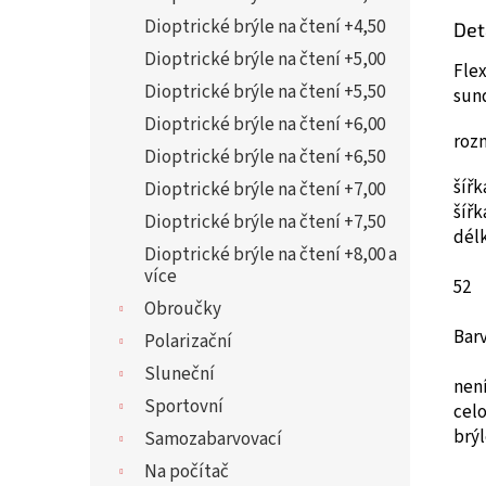
Dioptrické brýle na čtení +4,50
Det
Dioptrické brýle na čtení +5,00
Flex
Dioptrické brýle na čtení +5,50
sun
Dioptrické brýle na čtení +6,00
roz
Dioptrické brýle na čtení +6,50
šíř
Dioptrické brýle na čtení +7,00
šíř
Dioptrické brýle na čtení +7,50
dél
Dioptrické brýle na čtení +8,00 a
více
52
Obroučky
Barv
Polarizační
Sluneční
není
Sportovní
cel
brýl
Samozabarvovací
Na počítač