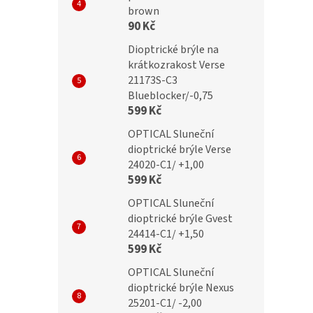
/ +3,00 flex blackmix
R4158 / +3,00 flex tartle
brown
90 Kč
Dioptrické brýle na
krátkozrakost Verse
č
299 Kč
21173S-C3
Blueblocker/-0,75
599 Kč
OPTICAL Sluneční
dioptrické brýle Verse
24020-C1/ +1,00
599 Kč
OPTICAL Sluneční
dioptrické brýle Gvest
24414-C1/ +1,50
599 Kč
OPTICAL Sluneční
dioptrické brýle Nexus
25201-C1/ -2,00