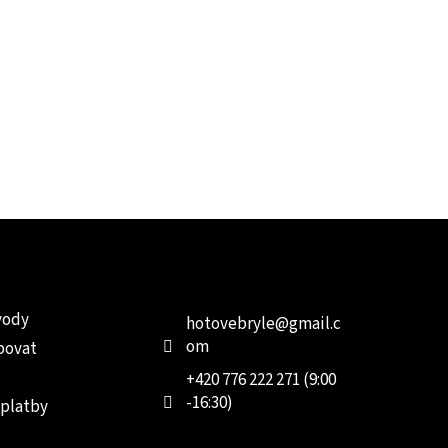
e pro vás
Kontakt
Facebo
vody
hotovebryle
@
gmail.c
om
povat
+420 776 222 271 (9:00
-16:30)
 platby