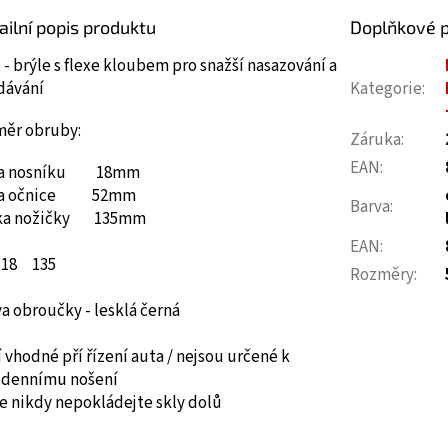
ailní popis produktu
Doplňkové 
 - brýle s flexe kloubem pro snažší nasazování a
dávání
Kategorie
:
měr obruby:
Záruka
:
EAN
:
ka nosníku 18mm
ka očnice 52mm
Barva
:
ka nožičky 135mm
EAN
:
18
135
Rozměry
:
a obroučky - lesklá černá
 vhodné pří řízení auta / nejsou určené k
odennímu nošení
e nikdy nepokládejte skly dolů