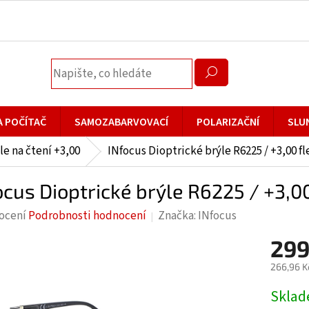
A POČÍTAČ
SAMOZABARVOVACÍ
POLARIZAČNÍ
SLU
le na čtení +3,00
INfocus Dioptrické brýle R6225 / +3,00 fl
ocus Dioptrické brýle R6225 / +3,00
rné
ocení
Podrobnosti hodnocení
Značka:
INfocus
cení
299
ktu
266,96 K
Měrná
Skla
cena: