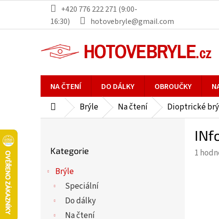
Přejít
+420 776 222 271 (9:00-
na
16:30)
hotovebryle@gmail.com
obsah
NA ČTENÍ
DO DÁLKY
OBROUČKY
N
Brýle
Na čtení
Dioptrické brý
Domů
P
INf
o
Přeskočit
s
Kategorie
Průmě
1 hodn
kategorie
t
hodno
r
Brýle
produ
a
Speciální
je
n
5,0
Do dálky
n
z
Na čtení