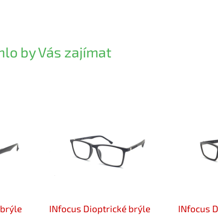
lo by Vás zajímat
 brýle
INfocus Dioptrické brýle
INfocus D