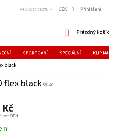
Velikost textu
CZK
Přihlášení
NÁKUPNÍ
Prázdný košík
KOŠÍK
NEČNÍ
SPORTOVNÍ
SPECIÁLNÍ
KLIP NA BRÝLE
ex black
 flex black
59140
 Kč
č bez DPH
dem