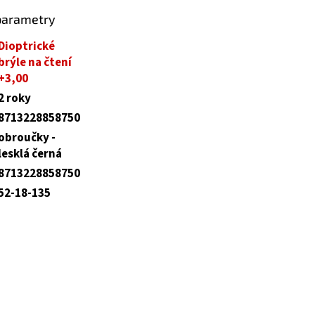
parametry
Dioptrické
brýle na čtení
+3,00
2 roky
8713228858750
obroučky -
lesklá černá
8713228858750
52-18-135