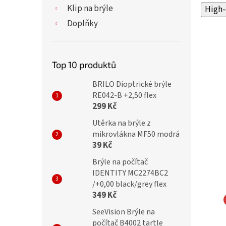
Klip na brýle
High-
Doplňky
Top 10 produktů
BRILO Dioptrické brýle
RE042-B +2,50 flex
299 Kč
Utěrka na brýle z
mikrovlákna MF50 modrá
39 Kč
Brýle na počítač
IDENTITY MC2274BC2
/+0,00 black/grey flex
349 Kč
SeeVision Brýle na
 Dioptrické brýle
INfocus Dioptrické brýle
počítač B4002 tartle