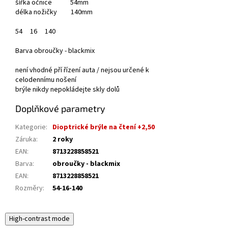
šířka očnice 54mm
délka nožičky 140mm
54
16
140
Barva obroučky - blackmix
není vhodné pří řízení auta / nejsou určené k
celodennímu nošení
brýle nikdy nepokládejte skly dolů
Doplňkové parametry
Kategorie
:
Dioptrické brýle na čtení +2,50
Záruka
:
2 roky
EAN
:
8713228858521
Barva
:
obroučky - blackmix
EAN
:
8713228858521
Rozměry
:
54-16-140
High-contrast mode