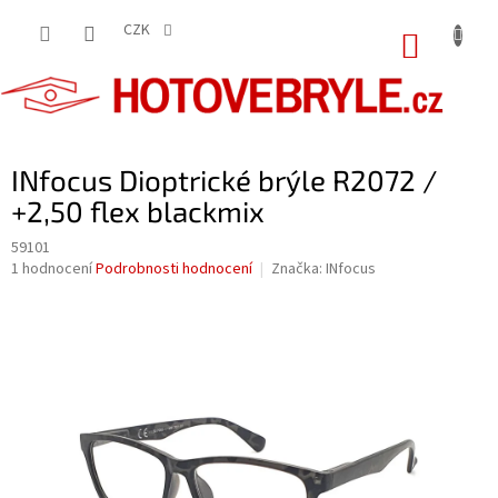
Přejít
na
CZK
NÁKUP
obsah
KOŠÍK
INfocus Dioptrické brýle R2072 /
+2,50 flex blackmix
59101
Průměrné
1 hodnocení
Podrobnosti hodnocení
Značka:
INfocus
hodnocení
produktu
je
5,0
z
5
hvězdiček.