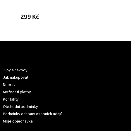
299 Kč
299 
Z
á
p
Informace pro vás
a
t
Tipy a návody
í
Jak nakupovat
Doprava
Možností platby
Kontakty
Obchodní podmínky
Podmínky ochrany osobních údajů
Moje objednávka