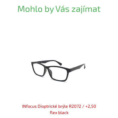
Mohlo by Vás zajímat
+2,50
INfocus Dioptrické brýle R2072 / +2,50
INfo
flex black