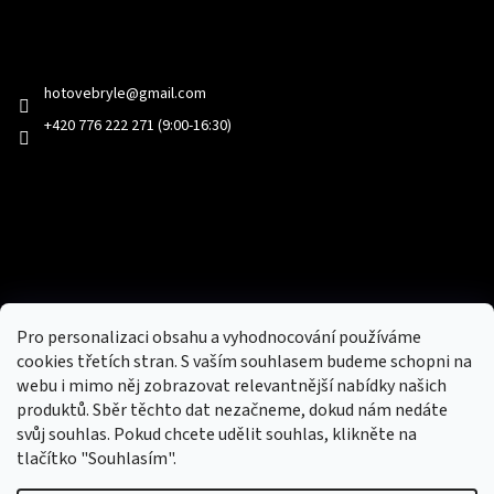
Kontakt
hotovebryle
@
gmail.com
+420 776 222 271 (9:00-16:30)
Facebook
Přijímáme online platby
Pro personalizaci obsahu a vyhodnocování používáme
cookies třetích stran. S vaším souhlasem budeme schopni na
webu i mimo něj zobrazovat relevantnější nabídky našich
produktů. Sběr těchto dat nezačneme, dokud nám nedáte
svůj souhlas. Pokud chcete udělit souhlas, klikněte na
tlačítko "Souhlasím".