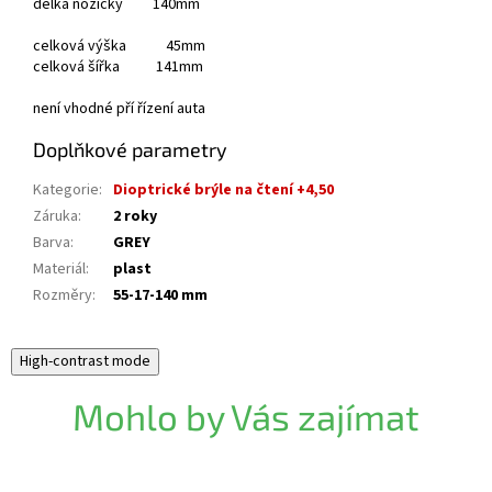
délka nožičky 140mm
celková výška 45mm
celková šířka 141mm
není vhodné pří řízení auta
Doplňkové parametry
Kategorie
:
Dioptrické brýle na čtení +4,50
Záruka
:
2 roky
Barva
:
GREY
Materiál
:
plast
Rozměry
:
55-17-140 mm
High-contrast mode
Mohlo by Vás zajímat