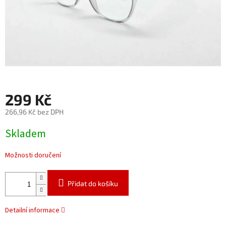
299 Kč
266,96 Kč bez DPH
Měrná
Skladem
cena:
Možnosti doručení
Přidat do košíku
Detailní informace