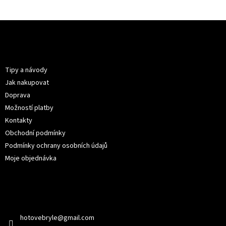
Z
á
p
Informace pro vás
a
t
Tipy a návody
í
Jak nakupovat
Doprava
Možností platby
Kontakty
Obchodní podmínky
Podmínky ochrany osobních údajů
Moje objednávka
Kontakt
hotovebryle
@
gmail.com