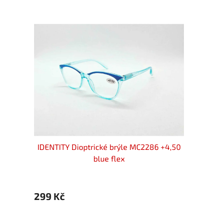
 +4,50
IDENTITY Dioptrické brýle MC2286 +4,50
IDENT
blue flex
299 Kč
299 