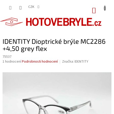
Přejít
na
CZK
NÁKUP
obsah
KOŠÍK
IDENTITY Dioptrické brýle MC2286
+4,50 grey flex
75537
Průměrné
1 hodnocení
Podrobnosti hodnocení
Značka:
IDENTITY
hodnocení
produktu
je
5,0
z
5
hvězdiček.