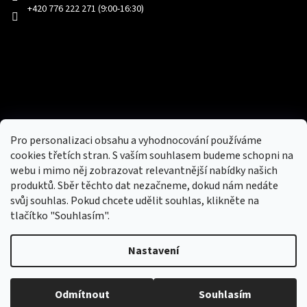
+420 776 222 271 (9:00-16:30)
Facebook
Přijímáme online platby
Pro personalizaci obsahu a vyhodnocování používáme
cookies třetích stran. S vaším souhlasem budeme schopni na
webu i mimo něj zobrazovat relevantnější nabídky našich
produktů. Sběr těchto dat nezačneme, dokud nám nedáte
svůj souhlas. Pokud chcete udělit souhlas, klikněte na
tlačítko "Souhlasím".
Nový obchod s batohy, cestovními zavazadly, tašky a peněženky
Nastavení
Copyright 2026
hotovebryle.cz
. Všechna práva
Vytvořil
Odmítnout
Souhlasím
vyhrazena.
Upravit nastavení cookies