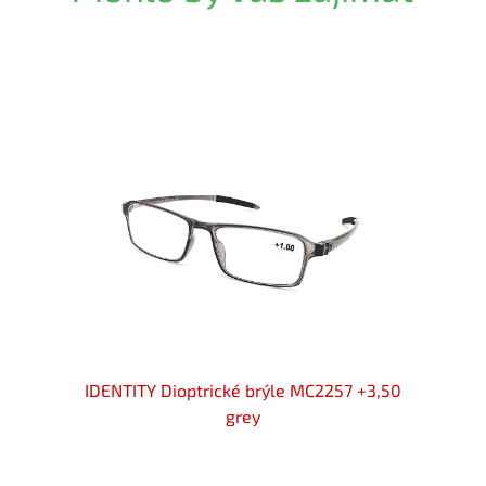
 +3,50
IDENTITY Dioptrické brýle MC2257 +3,50
IDENT
grey