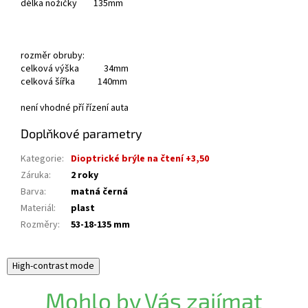
délka nožičky 135mm
rozměr obruby:
celková výška 34mm
celková šířka 140mm
není vhodné pří řízení auta
Doplňkové parametry
Kategorie
:
Dioptrické brýle na čtení +3,50
Záruka
:
2 roky
Barva
:
matná černá
Materiál
:
plast
Rozměry
:
53-18-135 mm
High-contrast mode
Mohlo by Vás zajímat