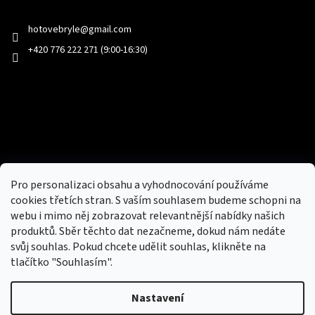
Kontakt
hotovebryle
@
gmail.com
+420 776 222 271 (9:00-16:30)
Facebook
Přijímáme online platby
Pro personalizaci obsahu a vyhodnocování používáme
cookies třetích stran. S vaším souhlasem budeme schopni na
webu i mimo něj zobrazovat relevantnější nabídky našich
produktů. Sběr těchto dat nezačneme, dokud nám nedáte
svůj souhlas. Pokud chcete udělit souhlas, klikněte na
tlačítko "Souhlasím".
Nový obchod s batohy, cestovními zavazadly, tašky a peněženky
Nastavení