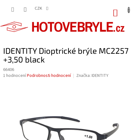
Přejít
na
CZK
NÁKUP
obsah
KOŠÍK
IDENTITY Dioptrické brýle MC2257
+3,50 black
66406
Průměrné
1 hodnocení
Podrobnosti hodnocení
Značka:
IDENTITY
hodnocení
produktu
je
5,0
z
5
hvězdiček.