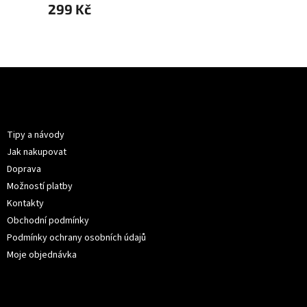
299 Kč
299 
Z
á
p
Informace pro vás
a
t
Tipy a návody
í
Jak nakupovat
Doprava
Možností platby
Kontakty
Obchodní podmínky
Podmínky ochrany osobních údajů
Moje objednávka