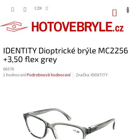
Přejít
na
CZK
NÁKUP
obsah
KOŠÍK
IDENTITY Dioptrické brýle MC2256
+3,50 flex grey
66378
Průměrné
1 hodnocení
Podrobnosti hodnocení
Značka:
IDENTITY
hodnocení
produktu
je
5,0
z
5
hvězdiček.