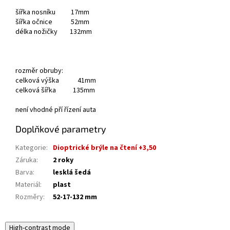
šířka nosníku 17mm
šířka očnice 52mm
délka nožičky 132mm
rozměr obruby:
celková výška 41mm
celková šířka 135mm
není vhodné pří řízení auta
Doplňkové parametry
Kategorie
:
Dioptrické brýle na čtení +3,50
Záruka
:
2 roky
Barva
:
lesklá šedá
Materiál
:
plast
Rozměry
:
52-17-132 mm
High-contrast mode