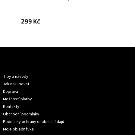
299 Kč
299 
Z
á
p
Informace pro vás
a
t
Tipy a návody
í
Jak nakupovat
Doprava
Možností platby
Kontakty
Obchodní podmínky
Podmínky ochrany osobních údajů
Moje objednávka