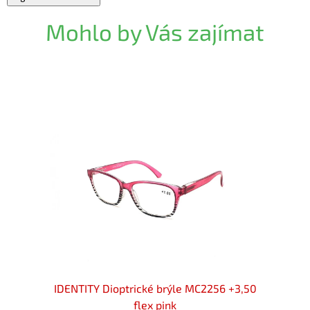
Mohlo by Vás zajímat
172B
IDENTITY Dioptrické brýle MC2256 +3,50
IDENT
flex pink