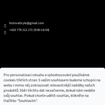
Kontakt
hotovebryle
@
gmail.com
+420 776 222 271 (9:00-16:30)
Facebook
Přijímáme online platby
Pro personalizaci obsahu a vyhodnocování používáme
cookies třetích stran. S vaším souhlasem budeme schopni na
webu i mimo něj zobrazovat relevantnější nabídky našich
produktů. Sběr těchto dat nezačneme, dokud nám nedáte
svůj souhlas. Pokud chcete udělit souhlas, klikněte na
tlačítko "Souhlasím".