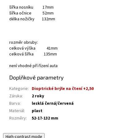
šířka nosníku 17mm
šířka očnice 52mm
délka nožičky 132mm
rozměr obruby:
celková výška 41mm
celková šířka 135mm
není vhodné pří řízení auta
Doplňkové parametry
Kategorie
:
Dioptrické brýle na čtení +2,50
Záruka
:
2 roky
Barva
:
lesklá černá/červená
Materiál
:
plast
Rozměry
:
52-17-132 mm
High-contrast mode