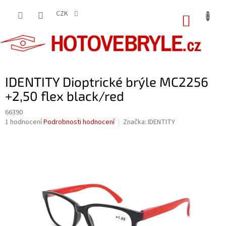
Přejít
na
CZK
NÁKUP
obsah
KOŠÍK
IDENTITY Dioptrické brýle MC2256
+2,50 flex black/red
66390
Průměrné
1 hodnocení
Podrobnosti hodnocení
Značka:
IDENTITY
hodnocení
produktu
je
5,0
z
5
hvězdiček.