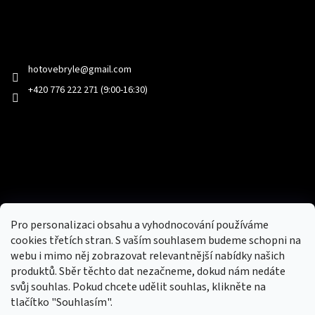
Kontakt
hotovebryle
@
gmail.com
+420 776 222 271 (9:00-16:30)
Facebook
Přijímáme online platby
Pro personalizaci obsahu a vyhodnocování používáme
cookies třetích stran. S vaším souhlasem budeme schopni na
webu i mimo něj zobrazovat relevantnější nabídky našich
produktů. Sběr těchto dat nezačneme, dokud nám nedáte
svůj souhlas. Pokud chcete udělit souhlas, klikněte na
tlačítko "Souhlasím".