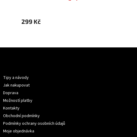
299 Kč
299 
Z
á
p
Informace pro vás
a
t
Tipy a návody
í
Jak nakupovat
Doprava
Možností platby
Kontakty
Obchodní podmínky
Podmínky ochrany osobních údajů
Moje objednávka