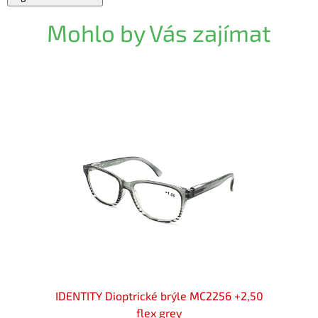
Mohlo by Vás zajímat
 +2,50
IDENTITY Dioptrické brýle MC2256 +2,50
IDENT
flex grey