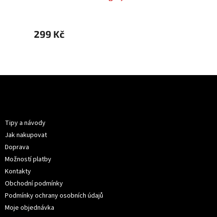
299 Kč
299 
Z
á
p
Informace pro vás
a
t
Tipy a návody
í
Jak nakupovat
Doprava
Možností platby
Kontakty
Obchodní podmínky
Podmínky ochrany osobních údajů
Moje objednávka