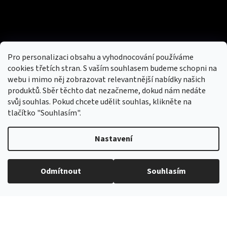
Kontakt
hotovebryle
@
gmail.com
Pro personalizaci obsahu a vyhodnocování používáme
+420 776 222 271 (9:00-16:30)
cookies třetích stran. S vaším souhlasem budeme schopni na
webu i mimo něj zobrazovat relevantnější nabídky našich
produktů. Sběr těchto dat nezačneme, dokud nám nedáte
svůj souhlas. Pokud chcete udělit souhlas, klikněte na
tlačítko "Souhlasím".
Facebook
Nastavení
Přijímáme online platby
Odmítnout
Souhlasím