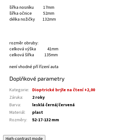
šířka nosníku 17mm
šířka očnice 52mm
délka nožičky 132mm
rozměr obruby:
celková výška 41mm
celková šířka 135mm
není vhodné pří řízení auta
Doplňkové parametry
Kategorie
:
Dioptrické brýle na čtení +2,00
Záruka
:
2 roky
Barva
:
lesklá černá/červená
Materiál
:
plast
Rozměry
:
52-17-132 mm
High-contrast mode