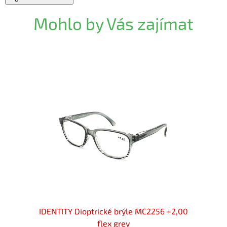
Mohlo by Vás zajímat
 +2,00
IDENTITY Dioptrické brýle MC2256 +2,00
IDENT
flex grey