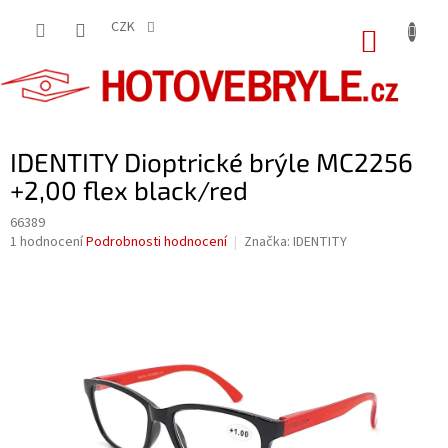
Přejít
na
CZK
NÁKUP
obsah
KOŠÍK
IDENTITY Dioptrické brýle MC2256
+2,00 flex black/red
66389
Průměrné
1 hodnocení
Podrobnosti hodnocení
Značka:
IDENTITY
hodnocení
produktu
je
5,0
z
5
hvězdiček.