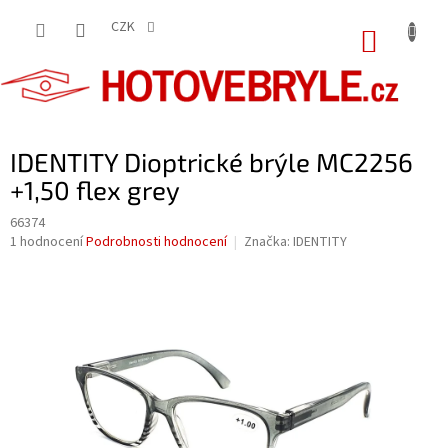
Přejít
na
CZK
NÁKUP
obsah
KOŠÍK
IDENTITY Dioptrické brýle MC2256
+1,50 flex grey
66374
Průměrné
1 hodnocení
Podrobnosti hodnocení
Značka:
IDENTITY
hodnocení
produktu
je
5,0
z
5
hvězdiček.