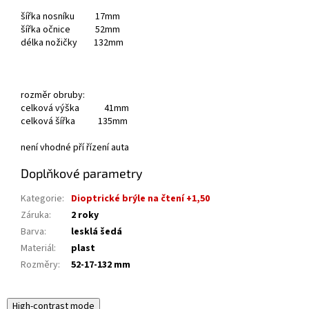
šířka nosníku 17mm
šířka očnice 52mm
délka nožičky 132mm
rozměr obruby:
celková výška 41mm
celková šířka 135mm
není vhodné pří řízení auta
Doplňkové parametry
Kategorie
:
Dioptrické brýle na čtení +1,50
Záruka
:
2 roky
Barva
:
lesklá šedá
Materiál
:
plast
Rozměry
:
52-17-132 mm
High-contrast mode