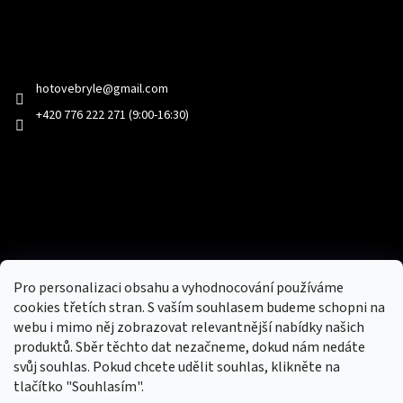
Kontakt
hotovebryle
@
gmail.com
+420 776 222 271 (9:00-16:30)
Facebook
Přijímáme online platby
Pro personalizaci obsahu a vyhodnocování používáme
cookies třetích stran. S vaším souhlasem budeme schopni na
webu i mimo něj zobrazovat relevantnější nabídky našich
produktů. Sběr těchto dat nezačneme, dokud nám nedáte
svůj souhlas. Pokud chcete udělit souhlas, klikněte na
tlačítko "Souhlasím".