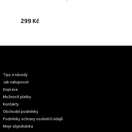
299 Kč
299 
Z
á
p
Informace pro vás
a
t
Tipy a návody
í
Jak nakupovat
Doprava
Možností platby
Kontakty
Obchodní podmínky
Podmínky ochrany osobních údajů
Moje objednávka