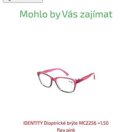
Mohlo by Vás zajímat
 +1,50
IDENTITY Dioptrické brýle MC2256 +1,50
IDENT
flex pink