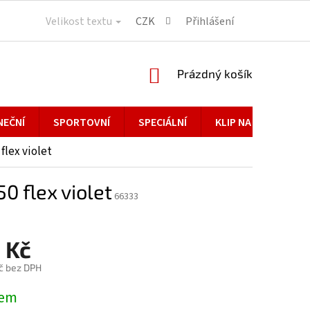
Velikost textu
CZK
Přihlášení
NÁKUPNÍ
Prázdný košík
KOŠÍK
NEČNÍ
SPORTOVNÍ
SPECIÁLNÍ
KLIP NA BRÝLE
flex violet
0 flex violet
66333
 Kč
č bez DPH
dem