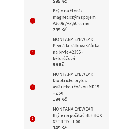
599 Kč
TY Dioptrické brýle
IDENTITY Dioptrické brýle
Brýle na čtení s
 +1,50 pink flex
MC2288 +1,50 brown flex
magnetickým spojem
V3096 /+3,50 černé
299 Kč
MONTANA EYEWEAR
č
299 Kč
Pevná korálková šňůrka
na brýle 423SS -
bělorůžová
96 Kč
MONTANA EYEWEAR
Dioptrické brýle s
asférickou čočkou MR15
+2,50
194 Kč
MONTANA EYEWEAR
Brýle na počítač BLF BOX
67F RED +1,00
349 Kč