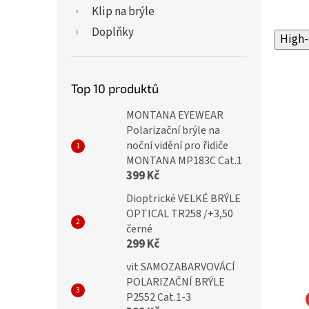
Klip na brýle
Doplňky
High-
Top 10 produktů
MONTANA EYEWEAR
Polarizační brýle na
noční vidění pro řidiče
MONTANA MP183C Cat.1
399 Kč
Dioptrické VELKÉ BRÝLE
OPTICAL TR258 /+3,50
černé
299 Kč
vit SAMOZABARVOVÁCÍ
POLARIZAČNÍ BRÝLE
P2552 Cat.1-3