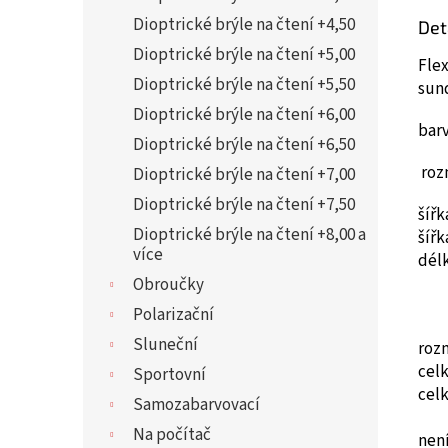
Dioptrické brýle na čtení +4,50
Det
Dioptrické brýle na čtení +5,00
Flex
Dioptrické brýle na čtení +5,50
sun
Dioptrické brýle na čtení +6,00
barv
Dioptrické brýle na čtení +6,50
roz
Dioptrické brýle na čtení +7,00
Dioptrické brýle na čtení +7,50
šíř
Dioptrické brýle na čtení +8,00 a
šíř
více
dél
Obroučky
Polarizační
Sluneční
roz
cel
Sportovní
cel
Samozabarvovací
Na počítač
není