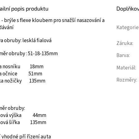
ailní popis produktu
Doplňko
 - brýle s flexe kloubem pro snažší nasazování a
dávání
Kategorie
a obruby: lesklá fialová
Záruka
:
měr obruby : 51-18-135mm
Barva
:
ka nosníku 18mm
Materiál
:
ka očnice 51mm
Rozměry
:
ka nožičky 135mm
měr obruby:
ková výška 44mm
ková šířka 135mm
 vhodné pří řízení auta