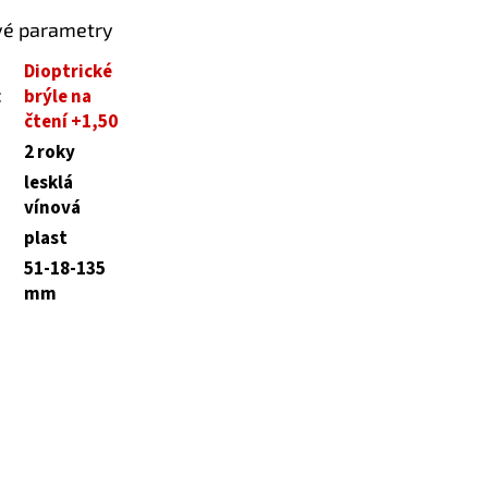
vé parametry
Dioptrické
:
brýle na
čtení +1,50
2 roky
lesklá
vínová
plast
51-18-135
mm