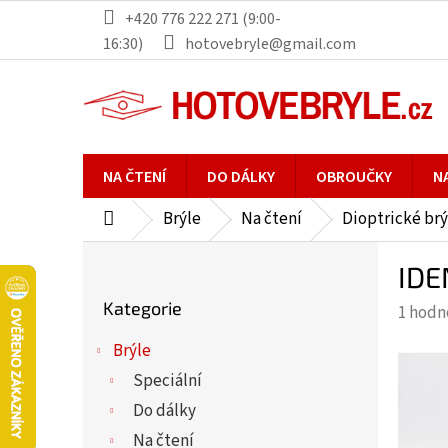
Přejít
+420 776 222 271 (9:00-
na
16:30)
hotovebryle@gmail.com
obsah
NA ČTENÍ
DO DÁLKY
OBROUČKY
N
Brýle
Na čtení
Dioptrické brý
Domů
P
IDE
o
Přeskočit
s
Kategorie
Průmě
1 hodn
kategorie
t
hodno
r
Brýle
produ
a
Speciální
je
n
5,0
Do dálky
n
z
Na čtení