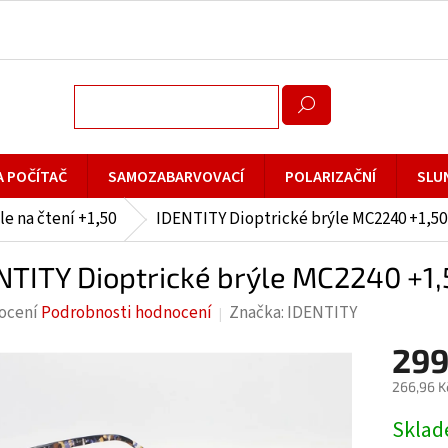
A POČÍTAČ
SAMOZABARVOVACÍ
POLARIZAČNÍ
SLU
le na čtení +1,50
IDENTITY Dioptrické brýle MC2240 +1,50 
NTITY Dioptrické brýle MC2240 +1,5
rné
ocení
Podrobnosti hodnocení
Značka:
IDENTITY
cení
299
ktu
266,96 K
Měrná
Skla
cena: