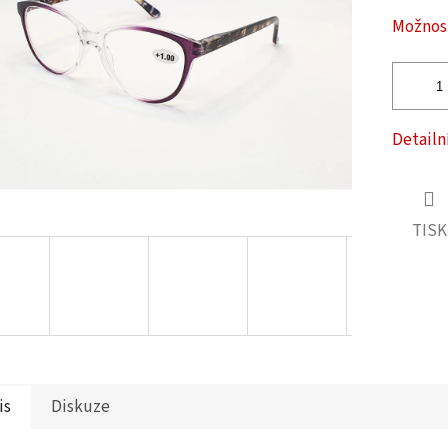
ček.
Možnost
Detailn
TISK
is
Diskuze