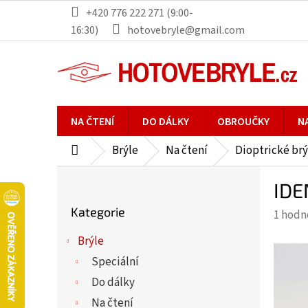
Přejít
+420 776 222 271 (9:00-
na
16:30)
hotovebryle@gmail.com
obsah
NA ČTENÍ
DO DÁLKY
OBROUČKY
N
Brýle
Na čtení
Dioptrické brý
Domů
P
IDE
o
Přeskočit
s
Kategorie
Průmě
1 hodn
kategorie
t
hodno
r
Brýle
produ
a
Speciální
je
n
5,0
Do dálky
n
z
Na čtení