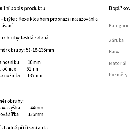
ailní popis produktu
Doplňko
 - brýle s flexe kloubem pro snažší nasazování a
dávání
Kategorie
a obruby: lesklá zelená
Záruka
:
měr obruby : 51-18-135mm
Barva
:
ka nosníku 18mm
Materiál
:
ka očnice 51mm
Rozměry
:
ka nožičky 135mm
měr obruby:
ková výška 44mm
ková šířka 135mm
 vhodné pří řízení auta