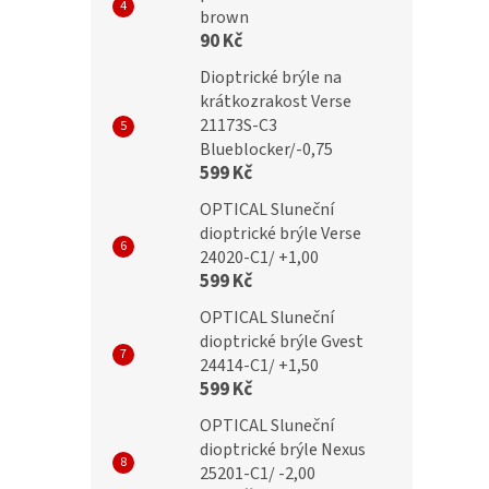
brown
TY Dioptrické brýle
IDENTITY Dioptrické brýle
90 Kč
 +1,50 red flex
MC2291 +1,50 brown flex
Dioptrické brýle na
krátkozrakost Verse
21173S-C3
Blueblocker/-0,75
č
299 Kč
599 Kč
OPTICAL Sluneční
dioptrické brýle Verse
24020-C1/ +1,00
599 Kč
OPTICAL Sluneční
dioptrické brýle Gvest
24414-C1/ +1,50
599 Kč
OPTICAL Sluneční
dioptrické brýle Nexus
25201-C1/ -2,00