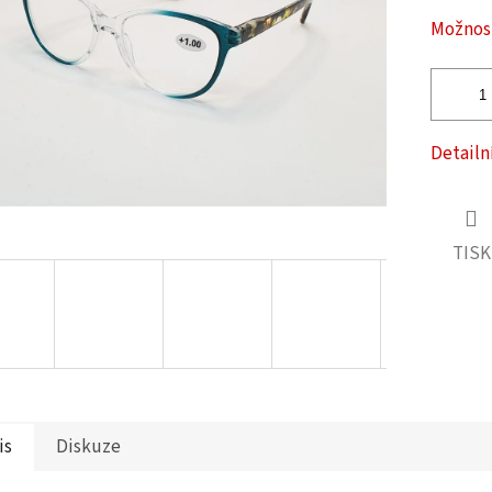
ček.
Možnost
Detailn
TISK
is
Diskuze