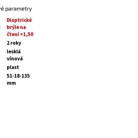
vé parametry
Dioptrické
:
brýle na
čtení +1,50
2 roky
lesklá
vínová
plast
51-18-135
mm