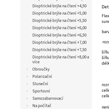
Dioptrické brýle na čtení +4,50
Det
Dioptrické brýle na čtení +5,00
Flex
Dioptrické brýle na čtení +5,50
sun
Dioptrické brýle na čtení +6,00
barv
Dioptrické brýle na čtení +6,50
roz
Dioptrické brýle na čtení +7,00
Dioptrické brýle na čtení +7,50
šíř
Dioptrické brýle na čtení +8,00 a
šíř
více
dél
Obroučky
Polarizační
Sluneční
roz
cel
Sportovní
cel
Samozabarvovací
Na počítač
není