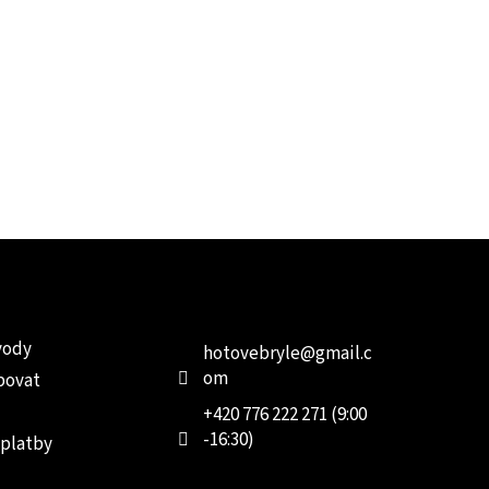
e pro vás
Kontakt
Facebo
vody
hotovebryle
@
gmail.c
om
povat
+420 776 222 271 (9:00
-16:30)
 platby