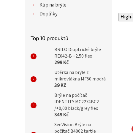
Klip na brýle
Doplňky
High-
Top 10 produktů
BRILO Dioptrické brýle
RE042-B +2,50 flex
299 Kč
Utěrka na brýle z
mikrovlákna MF50 modrá
39 Kč
Brýle na počítač
IDENTITY MC2274BC2
/+0,00 black/grey flex
349 Kč
SeeVision Brýle na
počítač B4002 tartle