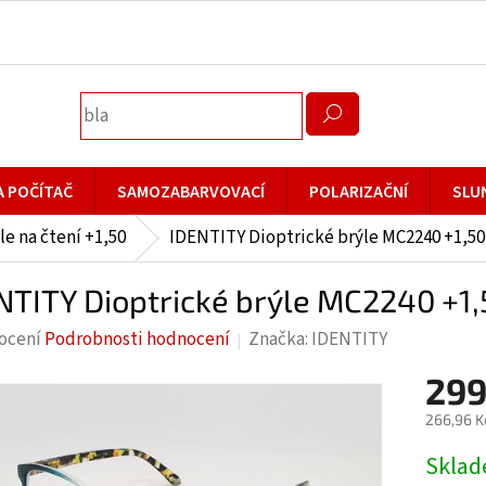
A POČÍTAČ
SAMOZABARVOVACÍ
POLARIZAČNÍ
SLU
le na čtení +1,50
IDENTITY Dioptrické brýle MC2240 +1,50 
NTITY Dioptrické brýle MC2240 +1,
rné
ocení
Podrobnosti hodnocení
Značka:
IDENTITY
cení
299
ktu
266,96 K
Měrná
Skla
cena: