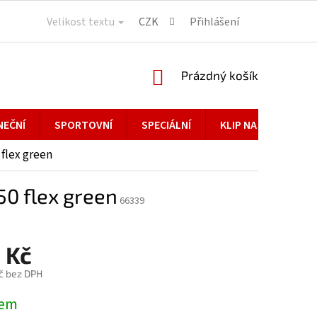
Velikost textu
CZK
Přihlášení
NÁKUPNÍ
Prázdný košík
KOŠÍK
NEČNÍ
SPORTOVNÍ
SPECIÁLNÍ
KLIP NA BRÝLE
flex green
50 flex green
66339
 Kč
č bez DPH
dem