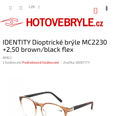
Přejít
na
CZK
NÁKUP
obsah
KOŠÍK
IDENTITY Dioptrické brýle MC2230
+2,50 brown/black flex
60412
Průměrné
1 hodnocení
Podrobnosti hodnocení
Značka:
IDENTITY
hodnocení
produktu
je
5,0
z
5
hvězdiček.