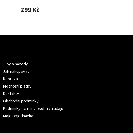
299 Kč
299 
Z
á
p
Informace pro vás
a
t
Tipy a návody
í
Jak nakupovat
Doprava
Možností platby
Kontakty
Obchodní podmínky
Podmínky ochrany osobních údajů
Moje objednávka