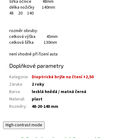
šířka očnice 48mm
délka nožičky 140mm
48
20
140
rozměr obruby:
celková výška 45mm
celková šířka 130mm
není vhodné pří řízení auta
Doplňkové parametry
Kategorie
:
Dioptrické brýle na čtení +2,50
Záruka
:
2 roky
Barva
:
lesklá hnědá / matná černá
Materiál
:
plast
Rozměry
:
48-20-140 mm
High-contrast mode