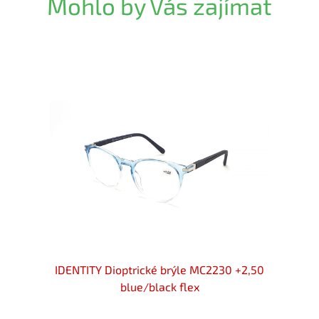
Mohlo by Vás zajímat
 +2,50
IDENTITY Dioptrické brýle MC2230 +2,50
IDENT
blue/black flex