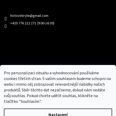
Kontakt
hotovebryle
@
gmail.com
+420 776 222 271 (9:00-16:30)
Facebook
Přijímáme online platby
Pro personalizaci obsahu a vyhodnocování používáme
cookies třetích stran. S vaším souhlasem budeme schopni na
webu i mimo něj zobrazovat relevantnější nabídky našich
produktů. Sběr těchto dat nezačneme, dokud nám nedáte
svůj souhlas. Pokud chcete udělit souhlas, klikněte na
tlačítko "Souhlasím".
Nový obchod s batohy, cestovními zavazadly, tašky a peněženky
Nastavení