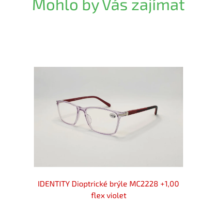
Mohlo by Vás zajímat
 +1,00
IDENTITY Dioptrické brýle MC2228 +1,00
IDENT
flex violet