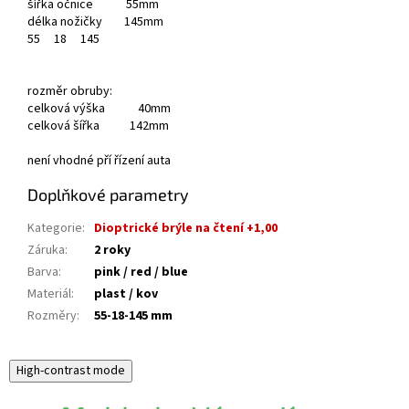
šířka očnice 55mm
délka nožičky 145mm
55
18
145
rozměr obruby:
celková výška 40mm
celková šířka 142mm
není vhodné pří řízení auta
Doplňkové parametry
Kategorie
:
Dioptrické brýle na čtení +1,00
Záruka
:
2 roky
Barva
:
pink / red / blue
Materiál
:
plast / kov
Rozměry
:
55-18-145 mm
High-contrast mode