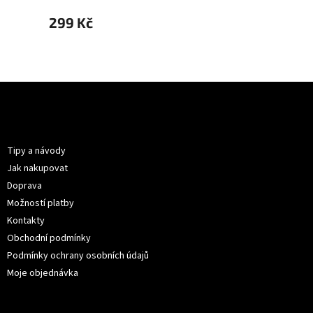
299 Kč
299 
Z
á
p
Informace pro vás
a
t
Tipy a návody
í
Jak nakupovat
Doprava
Možností platby
Kontakty
Obchodní podmínky
Podmínky ochrany osobních údajů
Moje objednávka