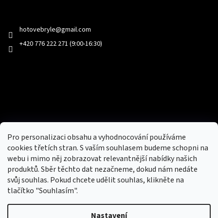
Kontakt
hotovebryle
@
gmail.com
+420 776 222 271 (9:00-16:30)
Facebook
Přijímáme online platby
Pro personalizaci obsahu a vyhodnocování používáme
cookies třetích stran. S vaším souhlasem budeme schopni na
webu i mimo něj zobrazovat relevantnější nabídky našich
produktů. Sběr těchto dat nezačneme, dokud nám nedáte
svůj souhlas. Pokud chcete udělit souhlas, klikněte na
tlačítko "Souhlasím".
Nový obchod s batohy, cestovními zavazadly, tašky a peněženky
Nastavení