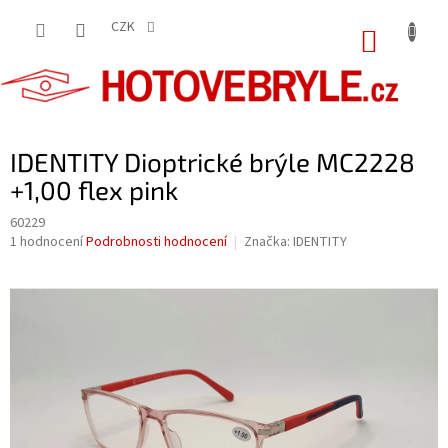
Přejít
na
CZK
NÁKUP
obsah
KOŠÍK
IDENTITY Dioptrické brýle MC2228
+1,00 flex pink
60229
Průměrné
1 hodnocení
Podrobnosti hodnocení
Značka:
IDENTITY
hodnocení
produktu
je
5,0
z
5
hvězdiček.