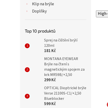
Klip na brýle
Doplňky
High-
Top 10 produktů
Sprej na čištění brýlí
120ml
181 Kč
MONTANA EYEWEAR
Brýle na čtení s
magnetickým spojem za
krk MR59B/+2,50
299 Kč
OPTICAL Dioptrické brýle
Verse 21100S-C1/+2,50
Blueblocker
599 Kč