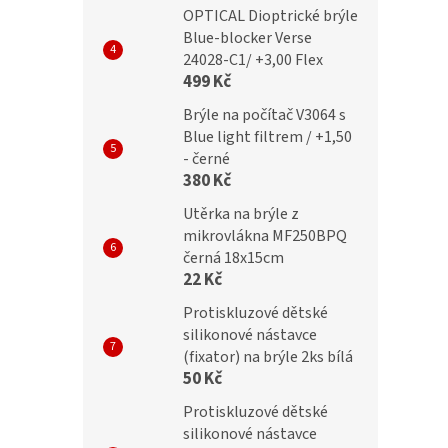
OPTICAL Dioptrické brýle
TY Dioptrické brýle
IDENTITY Dioptrické brýle
Blue-blocker Verse
 +3,00 green flex
MC2286 +3,00 grey flex
24028-C1/ +3,00 Flex
499 Kč
Brýle na počítač V3064 s
Blue light filtrem / +1,50
č
299 Kč
- černé
380 Kč
Utěrka na brýle z
mikrovlákna MF250BPQ
černá 18x15cm
22 Kč
Protiskluzové dětské
silikonové nástavce
(fixator) na brýle 2ks bílá
50 Kč
Protiskluzové dětské
silikonové nástavce