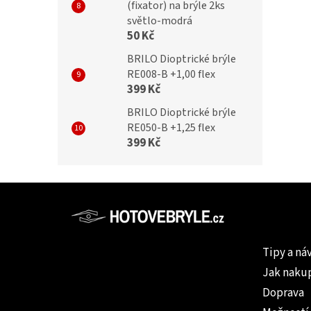
(fixator) na brýle 2ks
světlo-modrá
50 Kč
BRILO Dioptrické brýle
RE008-B +1,00 flex
399 Kč
BRILO Dioptrické brýle
RE050-B +1,25 flex
399 Kč
Z
á
p
Informac
a
Tipy a ná
t
Jak naku
í
Doprava