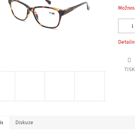
ček.
Možnost
Detailn
TISK
is
Diskuze