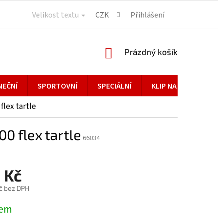
Velikost textu
CZK
Přihlášení
NÁKUPNÍ
Prázdný košík
KOŠÍK
NEČNÍ
SPORTOVNÍ
SPECIÁLNÍ
KLIP NA BRÝLE
flex tartle
0 flex tartle
66034
 Kč
č bez DPH
dem