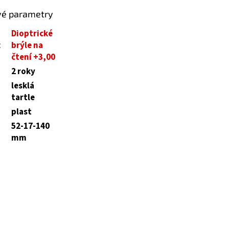
vé parametry
Dioptrické
:
brýle na
čtení +3,00
2 roky
lesklá
tartle
plast
52-17-140
mm