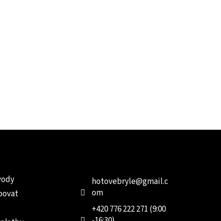
e pro vás
Kontakt
Facebo
vody
hotovebryle
@
gmail.c
om
povat
+420 776 222 271 (9:00
-16:30)