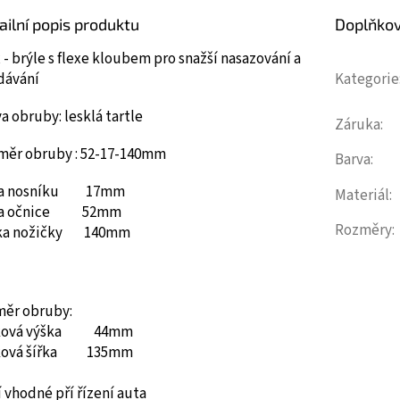
ailní popis produktu
Doplňko
 - brýle s flexe kloubem pro snažší nasazování a
dávání
Kategorie
a obruby: lesklá tartle
Záruka
:
měr obruby : 52-17-140mm
Barva
:
ka nosníku 17mm
Materiál
:
ka očnice 52mm
Rozměry
:
ka nožičky 140mm
měr obruby:
ková výška 44mm
ková šířka 135mm
 vhodné pří řízení auta