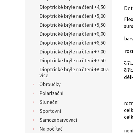
Dioptrické brýle na čtení +4,50
Det
Dioptrické brýle na čtení +5,00
Flex
Dioptrické brýle na čtení +5,50
sun
Dioptrické brýle na čtení +6,00
barv
Dioptrické brýle na čtení +6,50
roz
Dioptrické brýle na čtení +7,00
Dioptrické brýle na čtení +7,50
šíř
Dioptrické brýle na čtení +8,00 a
šíř
více
dél
Obroučky
Polarizační
Sluneční
roz
cel
Sportovní
cel
Samozabarvovací
Na počítač
není