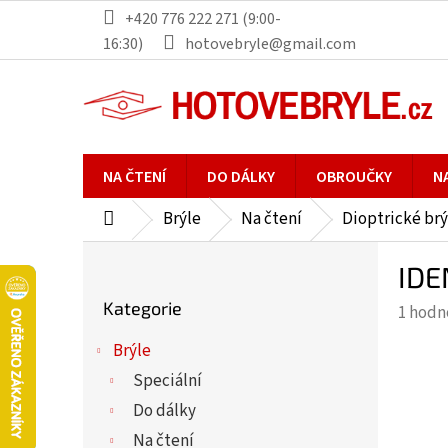
Přejít
+420 776 222 271 (9:00-
na
16:30)
hotovebryle@gmail.com
obsah
NA ČTENÍ
DO DÁLKY
OBROUČKY
N
Brýle
Na čtení
Dioptrické brý
Domů
P
IDE
o
Přeskočit
s
Kategorie
Průmě
1 hodn
kategorie
t
hodno
r
Brýle
produ
a
Speciální
je
n
5,0
Do dálky
n
z
Na čtení