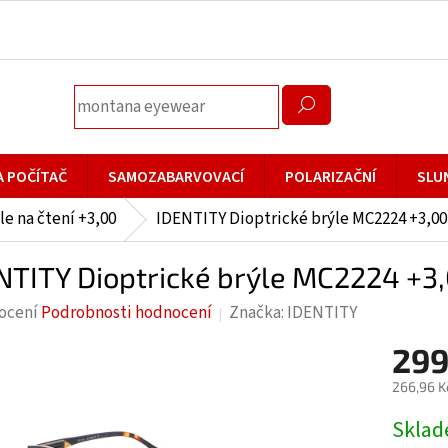
A POČÍTAČ
SAMOZABARVOVACÍ
POLARIZAČNÍ
SLU
le na čtení +3,00
IDENTITY Dioptrické brýle MC2224 +3,00 
NTITY Dioptrické brýle MC2224 +3,0
rné
ocení
Podrobnosti hodnocení
Značka:
IDENTITY
cení
299
ktu
266,96 K
Měrná
Skla
cena: