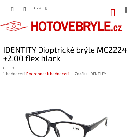
Přejít
na
CZK
NÁKUP
obsah
KOŠÍK
IDENTITY Dioptrické brýle MC2224
+2,00 flex black
66039
Průměrné
1 hodnocení
Podrobnosti hodnocení
Značka:
IDENTITY
hodnocení
produktu
je
5,0
z
5
hvězdiček.