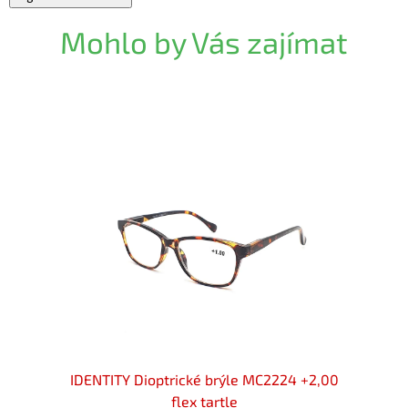
Mohlo by Vás zajímat
 +2,00
IDENTITY Dioptrické brýle MC2224 +2,00
IDENT
flex tartle