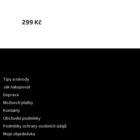
299 Kč
299 
Z
á
p
Informace pro vás
a
t
Tipy a návody
í
Jak nakupovat
Doprava
Možností platby
Kontakty
Obchodní podmínky
Podmínky ochrany osobních údajů
Moje objednávka