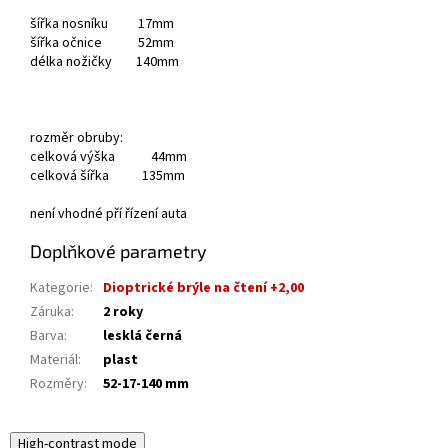
šířka nosníku 17mm
šířka očnice 52mm
délka nožičky 140mm
rozměr obruby:
celková výška 44mm
celková šířka 135mm
není vhodné pří řízení auta
Doplňkové parametry
Kategorie
:
Dioptrické brýle na čtení +2,00
Záruka
:
2 roky
Barva
:
lesklá černá
Materiál
:
plast
Rozměry
:
52-17-140 mm
High-contrast mode