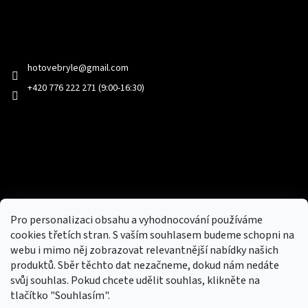
Kontakt
hotovebryle
@
gmail.com
+420 776 222 271 (9:00-16:30)
Facebook
Přijímáme online platby
Pro personalizaci obsahu a vyhodnocování používáme
cookies třetích stran. S vaším souhlasem budeme schopni na
webu i mimo něj zobrazovat relevantnější nabídky našich
produktů. Sběr těchto dat nezačneme, dokud nám nedáte
svůj souhlas. Pokud chcete udělit souhlas, klikněte na
tlačítko "Souhlasím".