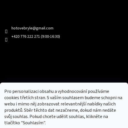
Kontakt
hotovebryle
@
gmail.com
+420 776 222 271 (9:00-16:30)
Facebook
Přijímáme online platby
Pro personalizaci obsahu a vyhodnocování používáme
cookies třetích stran. S vaším souhlasem budeme schopni na
webu i mimo něj zobrazovat relevantnější nabídky našich
produktů. Sběr těchto dat nezačneme, dokud nám nedáte
svůj souhlas. Pokud chcete udělit souhlas, klikněte na
tlačítko "Souhlasím".