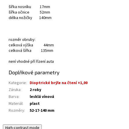
šířka nosníku 17mm
šířka očnice 52mm
délka nožičky 140mm
rozměr obruby:
celková výška 44mm
celková šířka 135mm
není vhodné pří řízení auta
Doplňkové parametry
Kategorie
:
Dioptrické brýle na čtení +1,00
Záruka
:
2 roky
Barva
:
lesklá vínová
Materiál
:
plast
Rozměry
:
52-17-140 mm
High-contrast mode