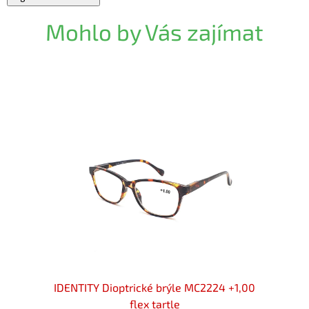
Mohlo by Vás zajímat
 +1,00
IDENTITY Dioptrické brýle MC2224 +1,00
IDENT
flex tartle