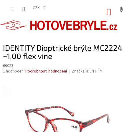
Přejít
na
CZK
NÁKUP
obsah
KOŠÍK
IDENTITY Dioptrické brýle MC2224
+1,00 flex vine
66023
Průměrné
1 hodnocení
Podrobnosti hodnocení
Značka:
IDENTITY
hodnocení
produktu
je
5,0
z
5
hvězdiček.