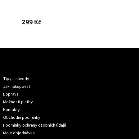
299 Kč
299 
Z
á
p
Informace pro vás
a
t
Tipy a návody
í
Jak nakupovat
Doprava
Možností platby
Kontakty
Obchodní podmínky
Podmínky ochrany osobních údajů
Moje objednávka