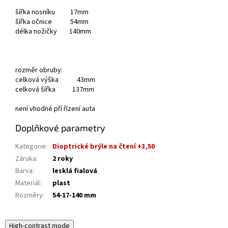
šířka nosníku 17mm
šířka očnice 54mm
délka nožičky 140mm
rozměr obruby:
celková výška 43mm
celková šířka 137mm
není vhodné pří řízení auta
Doplňkové parametry
Kategorie
:
Dioptrické brýle na čtení +3,50
Záruka
:
2 roky
Barva
:
lesklá fialová
Materiál
:
plast
Rozměry
:
54-17-140 mm
High-contrast mode