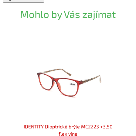
Mohlo by Vás zajímat
 +3,50
IDENTITY Dioptrické brýle MC2223 +3,50
IDENT
flex vine