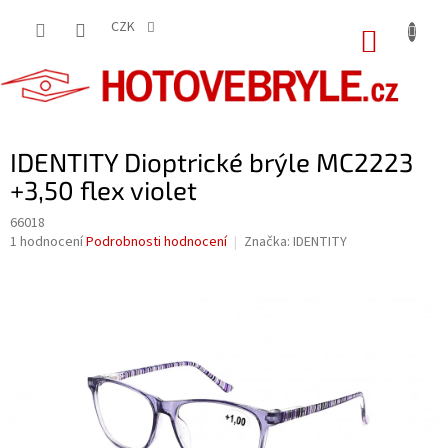
Přejít
na
CZK
NÁKUP
obsah
KOŠÍK
IDENTITY Dioptrické brýle MC2223
+3,50 flex violet
66018
Průměrné
1 hodnocení
Podrobnosti hodnocení
Značka:
IDENTITY
hodnocení
produktu
je
5,0
z
5
hvězdiček.