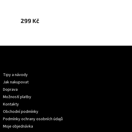
299 Kč
299 
Z
á
p
Informace pro vás
a
t
Tipy a návody
í
Jak nakupovat
Doprava
Možností platby
Kontakty
Obchodní podmínky
Podmínky ochrany osobních údajů
Moje objednávka