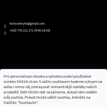
Kontakt
hotovebryle
@
gmail.com
+420 776 222 271 (9:00-16:30)
Facebook
Přijímáme online platby
Pro personalizaci obsahu a vyhodnocování používáme
cookies třetích stran. S vaším souhlasem budeme schopni na
webu i mimo něj zobrazovat relevantnější nabídky našich
produktů. Sběr těchto dat nezačneme, dokud nám nedáte
svůj souhlas. Pokud chcete udělit souhlas, klikněte na
tlačítko "Souhlasím".