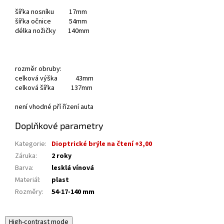
šířka nosníku 17mm
šířka očnice 54mm
délka nožičky 140mm
rozměr obruby:
celková výška 43mm
celková šířka 137mm
není vhodné pří řízení auta
Doplňkové parametry
Kategorie
:
Dioptrické brýle na čtení +3,00
Záruka
:
2 roky
Barva
:
lesklá vínová
Materiál
:
plast
Rozměry
:
54-17-140 mm
High-contrast mode