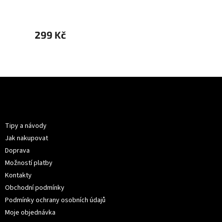
299 Kč
299 
Z
á
p
Informace pro vás
a
t
Tipy a návody
í
Jak nakupovat
Doprava
Možností platby
Kontakty
Obchodní podmínky
Podmínky ochrany osobních údajů
Moje objednávka