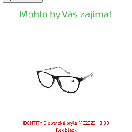
Mohlo by Vás zajímat
 +3,00
IDENTITY Dioptrické brýle MC2223 +3,00
IDENT
flex black