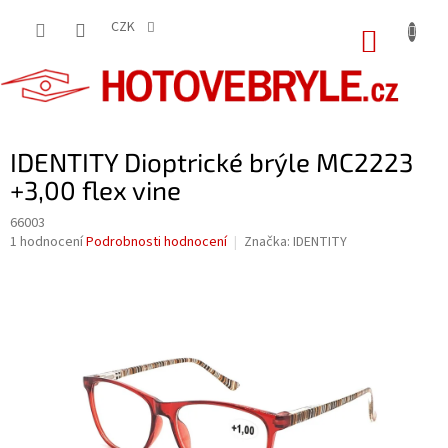
Přejít
na
CZK
NÁKUP
obsah
KOŠÍK
IDENTITY Dioptrické brýle MC2223
+3,00 flex vine
66003
Průměrné
1 hodnocení
Podrobnosti hodnocení
Značka:
IDENTITY
hodnocení
produktu
je
5,0
z
5
hvězdiček.