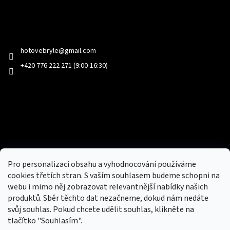
Kontakt
hotovebryle
@
gmail.com
+420 776 222 271 (9:00-16:30)
Facebook
Přijímáme online platby
Pro personalizaci obsahu a vyhodnocování používáme
cookies třetích stran. S vaším souhlasem budeme schopni na
webu i mimo něj zobrazovat relevantnější nabídky našich
produktů. Sběr těchto dat nezačneme, dokud nám nedáte
svůj souhlas. Pokud chcete udělit souhlas, klikněte na
tlačítko "Souhlasím".