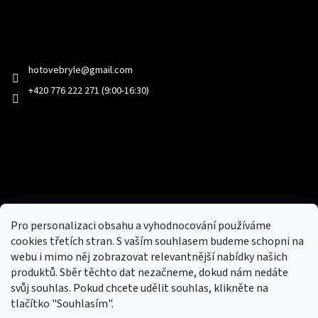
Kontakt
hotovebryle
@
gmail.com
+420 776 222 271 (9:00-16:30)
Facebook
Přijímáme online platby
Pro personalizaci obsahu a vyhodnocování používáme
cookies třetích stran. S vaším souhlasem budeme schopni na
webu i mimo něj zobrazovat relevantnější nabídky našich
produktů. Sběr těchto dat nezačneme, dokud nám nedáte
svůj souhlas. Pokud chcete udělit souhlas, klikněte na
tlačítko "Souhlasím".