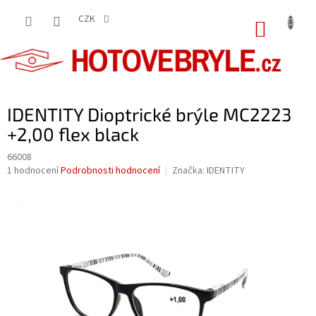
Přejít
na
CZK
NÁKUP
obsah
KOŠÍK
IDENTITY Dioptrické brýle MC2223
+2,00 flex black
66008
Průměrné
1 hodnocení
Podrobnosti hodnocení
Značka:
IDENTITY
hodnocení
produktu
je
5,0
z
5
hvězdiček.