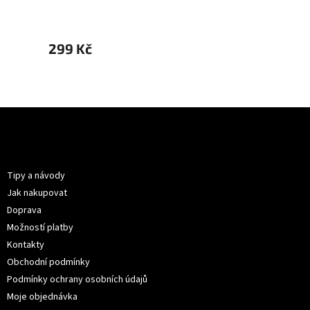
299 Kč
299 
Z
á
p
Informace pro vás
a
t
Tipy a návody
í
Jak nakupovat
Doprava
Možností platby
Kontakty
Obchodní podmínky
Podmínky ochrany osobních údajů
Moje objednávka