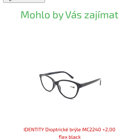
Mohlo by Vás zajímat
 +2,00
IDENTITY Dioptrické brýle MC2240 +2,00
IDENT
flex black