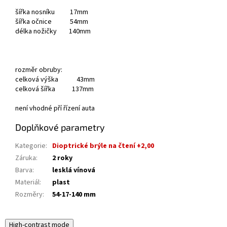
šířka nosníku 17mm
šířka očnice 54mm
délka nožičky 140mm
rozměr obruby:
celková výška 43mm
celková šířka 137mm
není vhodné pří řízení auta
Doplňkové parametry
Kategorie
:
Dioptrické brýle na čtení +2,00
Záruka
:
2 roky
Barva
:
lesklá vínová
Materiál
:
plast
Rozměry
:
54-17-140 mm
High-contrast mode