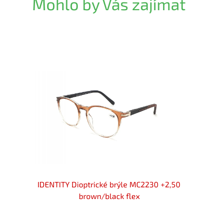
Mohlo by Vás zajímat
 +2,50
IDENTITY Dioptrické brýle MC2230 +2,50
IDENT
brown/black flex