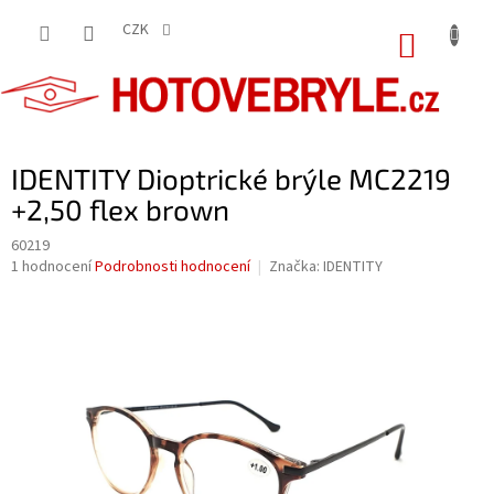
Přejít
na
CZK
NÁKUP
obsah
KOŠÍK
IDENTITY Dioptrické brýle MC2219
+2,50 flex brown
60219
Průměrné
1 hodnocení
Podrobnosti hodnocení
Značka:
IDENTITY
hodnocení
produktu
je
5,0
z
5
hvězdiček.