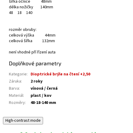
šířka očnice 48mm
délka nožičky 140mm
48
18
140
rozměr obruby:
celková výška 44mm
celková šířka 132mm
není vhodné pří řízení auta
Doplňkové parametry
Kategorie
:
Dioptrické brýle na čtení +2,50
Záruka
:
2 roky
Barva
:
vínová / černá
Materiál
:
plast / kov
Rozměry
:
48-18-140 mm
High-contrast mode