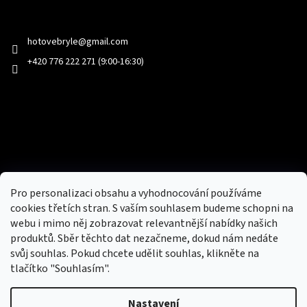
Kontakt
hotovebryle
@
gmail.com
+420 776 222 271 (9:00-16:30)
Facebook
Přijímáme online platby
Pro personalizaci obsahu a vyhodnocování používáme
cookies třetích stran. S vaším souhlasem budeme schopni na
webu i mimo něj zobrazovat relevantnější nabídky našich
produktů. Sběr těchto dat nezačneme, dokud nám nedáte
svůj souhlas. Pokud chcete udělit souhlas, klikněte na
tlačítko "Souhlasím".
Nový obchod s batohy, cestovními zavazadly, tašky a peněženky
Nastavení