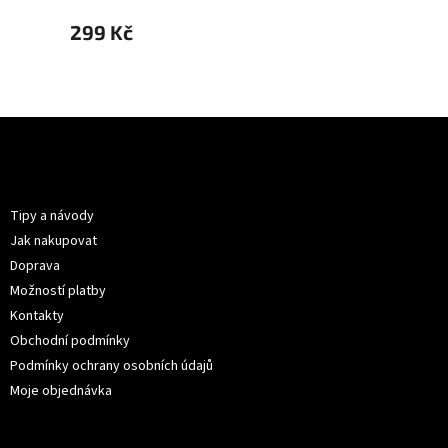
299 Kč
299 
Z
á
p
Informace pro vás
a
t
Tipy a návody
í
Jak nakupovat
Doprava
Možností platby
Kontakty
Obchodní podmínky
Podmínky ochrany osobních údajů
Moje objednávka