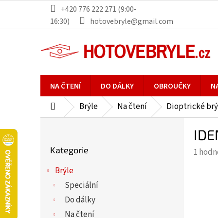
Přejít
+420 776 222 271 (9:00-
na
16:30)
hotovebryle@gmail.com
obsah
NA ČTENÍ
DO DÁLKY
OBROUČKY
N
Brýle
Na čtení
Dioptrické brý
Domů
P
IDE
o
Přeskočit
s
Kategorie
Průmě
1 hodn
kategorie
t
hodno
r
Brýle
produ
a
Speciální
je
n
5,0
Do dálky
n
z
Na čtení