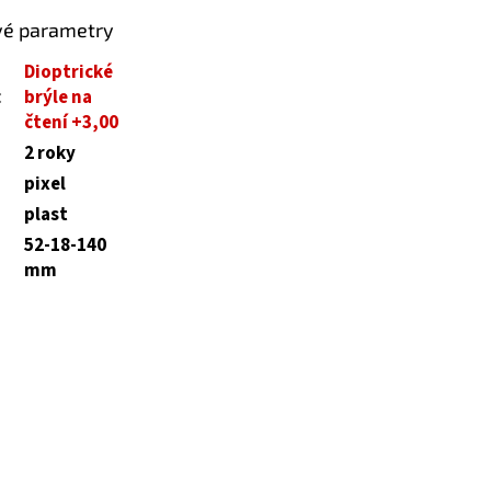
vé parametry
Dioptrické
:
brýle na
čtení +3,00
2 roky
pixel
plast
52-18-140
mm