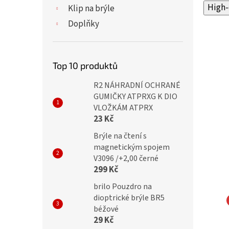
High-
Klip na brýle
Doplňky
Top 10 produktů
R2 NÁHRADNÍ OCHRANÉ
GUMIČKY ATPRXG K DIO
VLOŽKÁM ATPRX
23 Kč
Brýle na čtení s
magnetickým spojem
V3096 /+2,00 černé
299 Kč
brilo Pouzdro na
dioptrické brýle BR5
béžové
TY Dioptrické brýle
IDENTITY Dioptrické brýle
29 Kč