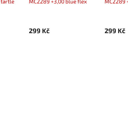
tartle
MC2289 +3,00 blue flex
MC2289 +
299 Kč
299 Kč