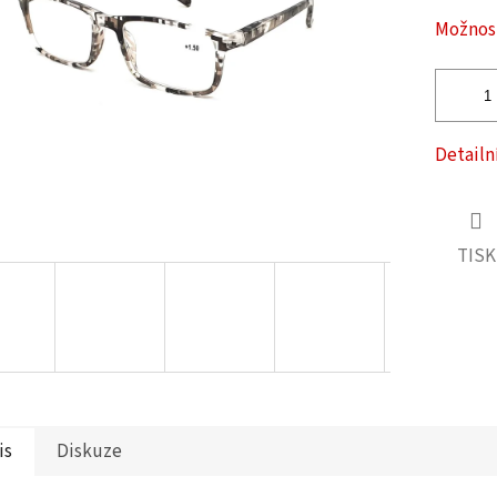
ček.
Možnost
Detailn
TISK
is
Diskuze