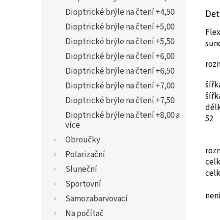
Dioptrické brýle na čtení +4,50
Det
Dioptrické brýle na čtení +5,00
Flex
Dioptrické brýle na čtení +5,50
sun
Dioptrické brýle na čtení +6,00
roz
Dioptrické brýle na čtení +6,50
šíř
Dioptrické brýle na čtení +7,00
šíř
Dioptrické brýle na čtení +7,50
dél
Dioptrické brýle na čtení +8,00 a
52
více
Obroučky
roz
Polarizační
cel
Sluneční
cel
Sportovní
není
Samozabarvovací
Na počítač