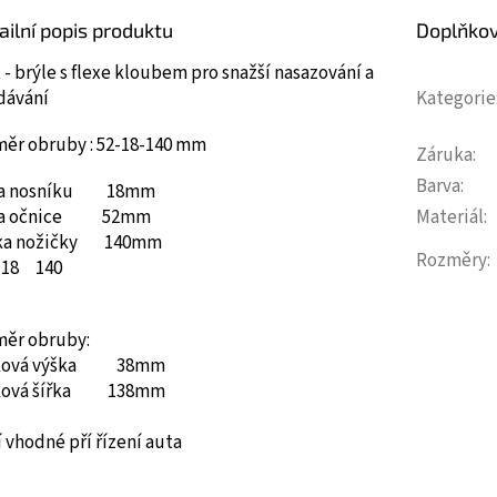
ailní popis produktu
Doplňko
 - brýle s flexe kloubem pro snažší nasazování a
dávání
Kategorie
měr obruby : 52-18-140 mm
Záruka
:
Barva
:
ka nosníku 18mm
ka očnice 52mm
Materiál
:
ka nožičky 140mm
Rozměry
:
18
140
měr obruby:
ková výška 38mm
ková šířka 138mm
 vhodné pří řízení auta