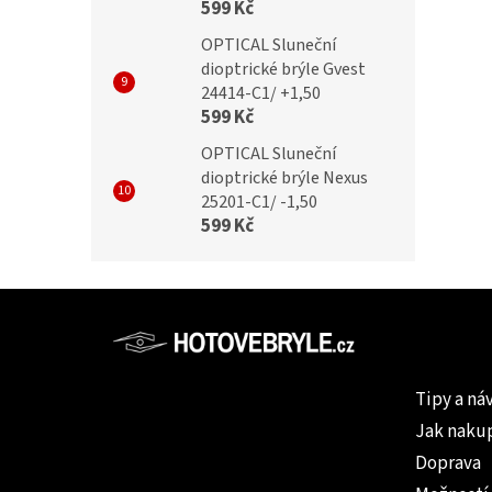
599 Kč
OPTICAL Sluneční
dioptrické brýle Gvest
24414-C1/ +1,50
599 Kč
OPTICAL Sluneční
dioptrické brýle Nexus
25201-C1/ -1,50
599 Kč
Z
á
p
Informac
a
Tipy a ná
t
Jak naku
í
Doprava