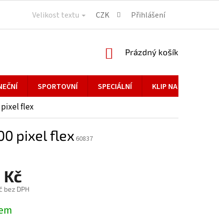
Velikost textu
CZK
Přihlášení
NÁKUPNÍ
Prázdný košík
KOŠÍK
NEČNÍ
SPORTOVNÍ
SPECIÁLNÍ
KLIP NA BRÝLE
pixel flex
0 pixel flex
60837
 Kč
č bez DPH
dem