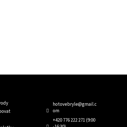
e pro vás
Kontakt
Facebo
vody
hotovebryle
@
gmail.c
om
povat
+420 776 222 271 (9:00
-16:30)