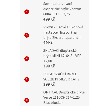
 +3,00 flex pink
MC2286 +3,00 green flex
Samozabarvovací
dioptrické brýle Veeton
6004 SKLO +2,75
499 Kč
č
299 Kč
Protiskluzové silikonové
nástavce (fixator) na
brýle 2ks transparentní
49 Kč
SKLÁDACÍ dioptrické
brýle MINI 62-64 SILVER
+2,00
399 Kč
POLARIZAČNÍ BRÝLE
SGL.2B19 SILVER CAT.3
399 Kč
OPTICAL Dioptrické brýle
Verse 21100S-C1/+1,25
Blueblocker