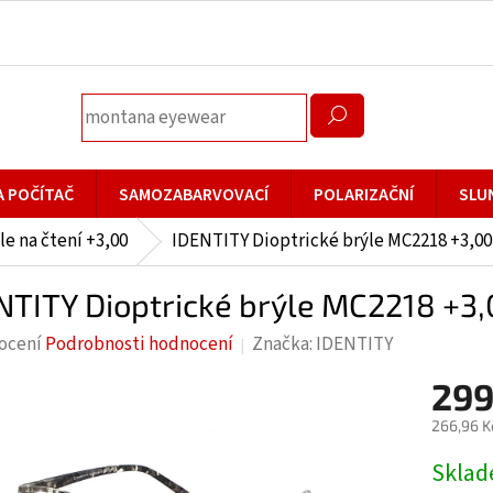
A POČÍTAČ
SAMOZABARVOVACÍ
POLARIZAČNÍ
SLU
le na čtení +3,00
IDENTITY Dioptrické brýle MC2218 +3,00 
NTITY Dioptrické brýle MC2218 +3,0
rné
ocení
Podrobnosti hodnocení
Značka:
IDENTITY
cení
299
ktu
266,96 K
Měrná
Skla
cena: